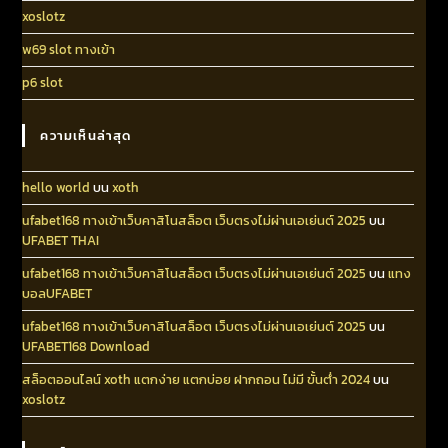
xoslotz
w69 slot ทางเข้า
p6 slot
ความเห็นล่าสุด
hello world
บน
xoth
ufabet168 ทางเข้าเว็บคาสิโนสล็อต เว็บตรงไม่ผ่านเอเย่นต์ 2025
บน
UFABET THAI
ufabet168 ทางเข้าเว็บคาสิโนสล็อต เว็บตรงไม่ผ่านเอเย่นต์ 2025
บน
แทง
บอลUFABET
ufabet168 ทางเข้าเว็บคาสิโนสล็อต เว็บตรงไม่ผ่านเอเย่นต์ 2025
บน
UFABET168 Download
สล็อตออนไลน์ xoth แตกง่าย แตกบ่อย ฝากถอน ไม่มี ขั้นต่ํา 2024
บน
xoslotz