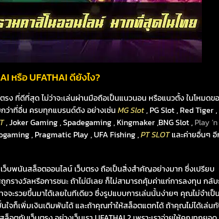
I หรือ UFATHAI ดียังไง?
บตรง ที่ดีที่สุด ไม่ว่าจะเล่นผ่านมือถือเป็นแนวนอน หรือแนวตั้ง ในโหมดข
ว่าที่อื่น ครบทุกแบรนด์ดัง อย่างเช่น
MG Slot
, PG Slot , Red Tiger ,
T
, Joker Gaming , Spadegaming , Kingmaker ,BNG Slot ,
Play ‘n
rogaming , Pragmatic Play , UFA Fishing ,
PT SLOT
และค่ายอื่นๆ อี
เว็บพนันสล็อตออนไลน์ เว็บตรง ถือเป็นสิ่งสำคัญอย่างมาก ซึ่งเปรียบ
ูกรางวัลหรือการชนะ ถ้าไม่มีเลย ก็ไม่สามารถคุ้มค่าแก่การลงทุน กลับ
รวยขึ้นมาได้เลยในทีเดียว ซึ่งรูปแบบการเล่นนั้นง่ายๆ คุณไม่จำเป็
กมั่นใจก็เพิ่มเงินเดิมพันได้ และถ้าคุณทำให้สล็อตแตกได้ ถ้าคุณไม่ได้เล่นก
นสล็อตกับเว็บตรง อย่างเว็บเรา UFATHAI 2 เพราะเราจ่ายให้คุณทุกยอด