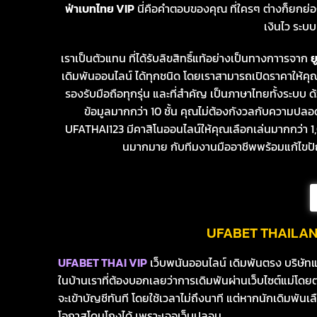
ฟ่าเบทไทย VIP
นี่คือคำตอบของคุณ ที่ใครๆ ต่างก็ยกย่องให
เงินไว ระบบ
เราเป็นตัวแทน ที่ได้รับลิขสิทธิ์แท้อย่างเป็นทางกาารจาก
ย
เดิมพันออนไลน์ ได้ทุกชนิด โดยเราสามารถเปิดราคาให้คุณ
รองรับมือถือทุกรุ่น และที่สำคัญ เป็นภาษาไทยทั้งระบบ 
ข้อมูลมากกว่า 10 ชั้น คุณไม่ต้องกังวลกับความปลอดภ
UFATHAI123 มีคาสิโนออนไลน์ให้คุณเลือกเล่นมากกว่า 1,
นมากมาย กับทีมงานมืออาชีพพร้อมแก้ไขปั
UFABET THAILAND V
UFABET THAI VIP
เว็บพนันออนไลน์ เดิมพันตรง บริษัทแม่
ในบ้านเราที่ต้องบอกเลยว่าการเดิมพันผ่านเว็บไซต์แม่โดยต
จะเข้าบัญชีทันที โดยใช้เวลาไม่ถึงนาที แต่หากนักเดิมพัน
โอกาสโดนโกงได้ เพราะเจอเว็บปลอม