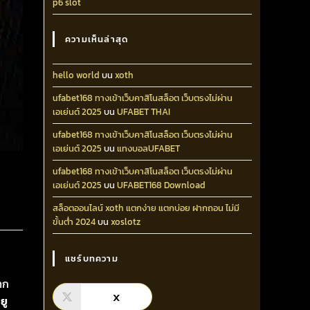
p6 slot
ความเห็นล่าสุด
hello world
บน
xoth
ufabet168 ทางเข้าเว็บคาสิโนสล็อต เว็บตรงไม่ผ่าน
เอเย่นต์ 2025
บน
UFABET THAI
ufabet168 ทางเข้าเว็บคาสิโนสล็อต เว็บตรงไม่ผ่าน
เอเย่นต์ 2025
บน
แทงบอลUFABET
ufabet168 ทางเข้าเว็บคาสิโนสล็อต เว็บตรงไม่ผ่าน
เอเย่นต์ 2025
บน
UFABET168 Download
สล็อตออนไลน์ xoth แตกง่าย แตกบ่อย ฝากถอน ไม่มี
ขั้นต่ํา 2024
บน
xoslotz
แชร์บทความ
าก
X
บ
ยู