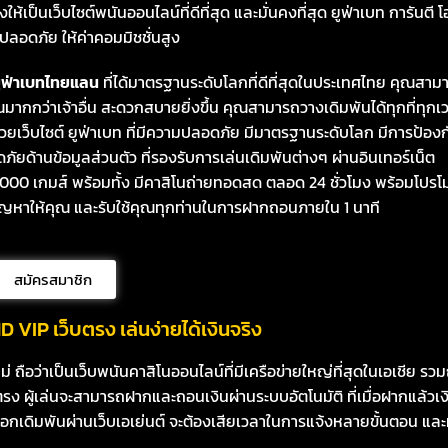
้เป็นเว็บไซต์พนันออนไลน์ที่ดีที่สุด และมั่นคงที่สุด ยูฟ่าเบท การันตี 
ปลอดภัย ให้ค่าคอมมิชชั่นสูง
ูฟ่าเบทไทยแลน
ที่ได้มาตรฐานระดับโลกที่ดีที่สุดในประเทศไทย คุณสาม
มากกว่าเจ้าอื่น สะดวกสบายยิ่งขึ้น คุณสามารถวางเดิมพันได้ทุกที่ทุกเ
ด้วยเว็บไซต์ ยูฟ่าเบท ที่มีความปลอดภัย มีมาตรฐานระดับโลก มีการป้องก
ัยด้านข้อมูลส่วนตัว ที่รองรับการเล่นเดิมพันต่างๆ ผ่านอินเทอร์เน็ต
000 เกมส์ พร้อมทั้ง มีคาสิโนถ่ายทอดสด ตลอด 24 ชั่วโมง พร้อมโปรโมช
ญหาให้คุณ และรับใช้คุณทุกท่านในการฝากถอนภายใน 1 นาที
สมัครสมาชิก
IP เว็บตรง เล่นง่ายได้เงินจริง
 ถือว่าเป็นเว็บพนันคาสิโนออนไลน์ที่มีเครือข่ายใหญ่ที่สุดในเอเชีย รวม
รง ผู้เล่นจะสามารถฝากและถอนเงินผ่านระบบอัตโนมัติ ที่เมื่อฝากแล้วเง
เลือกเดิมพันผ่านเว็บเอเย่นต์ จะต้องเสียเวลาในการแจ้งหลายขั้นตอน และ