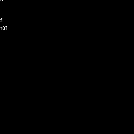
บ
ต์
ำให้