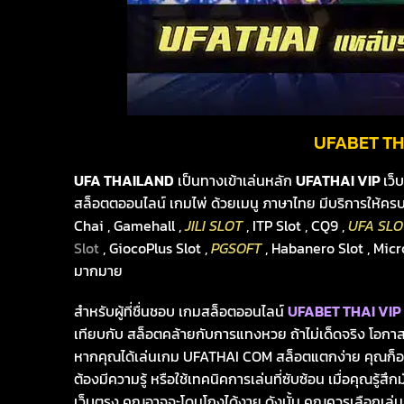
UFABET THA
UFA THAILAND
เป็นทางเข้าเล่นหลัก
UFATHAI VIP
เว็
สล็อตตออนไลน์ เกมไพ่ ด้วยเมนู ภาษาไทย มีบริการให้ครบก
Chai , Gamehall ,
JILI SLOT
, ITP Slot , CQ9 ,
UFA SLO
Slot
, GiocoPlus Slot ,
PGSOFT
, Habanero Slot , Mic
มากมาย
สำหรับผู้ที่ชื่นชอบ เกมสล็อตออนไลน์
UFABET THAI VIP
เทียบกับ สล็อตคล้ายกับการแทงหวย ถ้าไม่เด็ดจริง โอกาสถ
หากคุณได้เล่นเกม UFATHAI COM สล็อตแตกง่าย คุณก็อาจจะ
ต้องมีความรู้ หรือใช้เทคนิคการเล่นที่ซับซ้อน เมื่อคุณรู้สึ
เว็บตรง คุณอาจจะโดนโกงได้งาย ดังนั้น คุณควรเลือกเล่