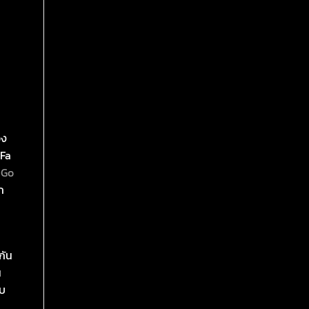
อง
 Fa
 Go
ก
กัน
น
ับ