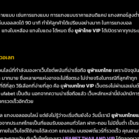
ายแบบ เช่นการแทงแบบ การแทงแบบราคาแฮนดิแคป แทงสกอร์สูงต่
บอลสดได้ 90 นาที ทำให้ลูกค้าได้เปรียบอย่างมาก ในการแทงบอล
ม แทงใบเหลือง แทงใบแดง ได้หมด ซึ่ง
ยูฟ่าไทย VIP
ได้เปิดราคาทุกประ
ำ วอเลท
ไลน์ที่กำลังมองหาเว็บไซต์พนันที่น่าเชื่อถือ
ยูฟ่าเบทไทย
เพราะปัจจุบัน
 มากมาย ซึ่งหลายๆแห่งอาจจะไม่ซื่อตรง ไม่จ่ายจริงในกรณีที่ลูกค้าถูก
่สุด วิธีเลือกที่ง่ายที่สุด คือ ยู
ฟ่าเบทไทย VIP
เว็บตรงไม่ผ่านเอเย่นต์ 
ufabet เป็นต้น นอกจากความน่าเชื่อถือแล้ว เว็บหลักเหล่านี้ยังมักมีกา
วกรวดเร็วอีกด้วย
แทงบอลออนไลน์ แต่ยังไม่รู้ว่าจะเริ่มต้นยังไง วันนี้เรามี
ยูฟ่าเบทไทย
่อมต่อจากประเทศไทยเป็นที่ยอมรับของคนทั่วโลก ฝาก-ถอน ไม่มีขั้นต่ำ เป็น
ภายในเว็บไซต์ใช้งานได้สะดวก แถมเน้น บนซอฟต์แวร์ที่รวดเร็ว คุณสา
และถอนเงิน กับเว็บไซต์ของเรา
UFABET THAILAND VIP
ได้ตลอดเว