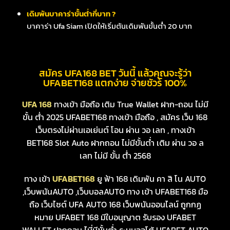
เดิมพันบาคาร่าขั้นต่ำกี่บาท ?
บาคาร่า Ufa Siam เปิดให้เริ่มต้นเดิมพันขั้นต่ำ 20 บาท
สมัคร UFA168 BET วันนี้ แล้วคุณจะรู้ว่า
UFABET168 แตกง่าย จ่ายชัวร์ 100%
UFA 168
ทางเข้า มือถือ เติม True Wallet
ฝาก-ถอน ไม่มี
ขั้น ต่ํา
2025 UFABET168 ทางเข้า มือถือ , สมัคร เว็บ 168
เว็บตรงไม่ผ่านเอเย่นต์ โอน ผ่าน วอ เลท ,
ทางเข้า
BET168 Slot Auto ฝากถอน ไม่มีขั้นต่ำ เติม ผ่าน วอ ล
เลท ไม่มี ขั้น ต่ํา 2568
ทาง เข้า
UFABET168
ยู ฟ้า 168 เดิมพัน คา สิ โน AUTO
,เว็บพนันAUTO ,เว็บบอลAUTO ทาง เข้า UFABET168 มือ
ถือ เว็บไซต์ UFA AUTO 168 เว็บพนันออนไลน์ ถูกกฏ
หมาย UFABET 168 มีใบอนุญาต รับรอง UFABET