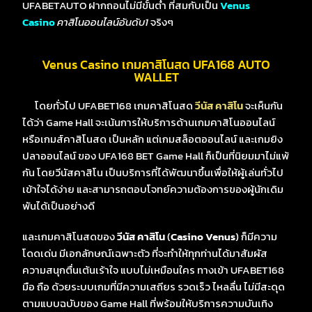
UFABETAUTO ฝากถอนไม่มีขั้นต่ำ ที่สมกับเป็น
Venus
Casino
คาสิโนออนไลน์อันดับ1
จริงๆ
Venus Casino เกมคาสิโนสด UFA168 AUTO
WALLET
โดยทั่วไป UFABET168 เกมคาสิโนสด
วีนัส คาสิโน
จะเห็นกัน
ได้ว่า Game Hall จะเน้นการให้บริการด้านเกมคาสิโนออนไลน์
หรือเกมส์คาสิโนสด เป็นหลัก แต่เกมสล็อตออนไลน์ และเกมยิง
ปลาออนไลน์ ของ UFA168 BET Game Hall ก็เป็นที่นิยมมาไม่แพ้
กัน โดยวีนัสคาสิโน เป็นบริการที่ได้พัฒนาขึ้นเพื่อให้ผู้เล่นทั่วไป
เข้าใจได้ง่าย และสามารถตอบโจทย์ความต้องการของผู้นักเดิม
พันได้เป็นอย่างดี
และเกมคาสิโนสดของ
วีนัส คาสิโน
(
Casino Venus
) ก็มีความ
โดดเด่น มีเอกลักษณ์เฉพาะตัว ที่จะทำให้ทุกท่านได้มาสัมผัส
ความสนุกตื่นเต้นเร้าใจ แบบไม่เหมือนใคร ทางเข้า UFABET168
มือ ถือ ด้วยระบบเกมที่มีความเสถียร รวดเร็ว ไหลลื่น ไม่มีสะดุด
ตามแบบฉบับของ Game Hall ที่พร้อมให้บริการความบันเทิง