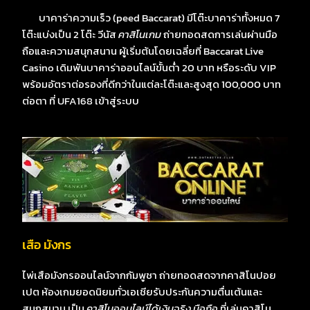
บาคาร่าความเร็ว (peed Baccarat)
มีโต๊ะบาคาร่าทั้งหมด 7
โต๊ะแบ่งเป็น 2 โต๊ะ วีนัส
คาสิโนเกม
ถ่ายทอดสดการเล่นผ่านมือ
ถือและความสนุกสนาน ผู้เริ่มต้นโดยเฉลี่ยที่ Baccarat Live
Casino เดิมพันบาคาร่าออนไลน์ขั้นต่ำ 20 บาท หรือระดับ VIP
พร้อมอัตราต่อรองที่ดีกว่าในแต่ละโต๊ะและสูงสุด 100,000 บาท
ต่อตา ที่ UFA168 เข้าสู่ระบบ
เสือ มังกร
ไพ่เสือมังกรออนไลน์จากกัมพูชา ถ่ายทอดสดจากคาสิโนปอย
เปต ห้องเกมยอดนิยมทั่วเอเชียรับประกันความตื่นเต้นและ
สนุกสนาน เป็น
คาสิโนออนไลน์ได้เงินจริง มือถือ
ที่เล่นคาสิโน