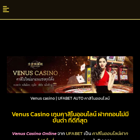
Venus casino | UFABET AUTO คาสิโนออนไลน์
Venus Casino เกมคาสิโนออนไลน์ ฝากถอนไม่มี
ขั้นต่ำ ที่ดีที่สุด
Venus Casino
Online
จาก
UFABET
เป็น
คาสิโนออนไลน์ฝาก