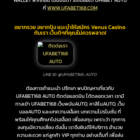
WALLET ฝากถอน ไมี่มีขั้นต่ำ ระบบออโต้ UFABET AUTO
ที่
WWW.UFABET168.COM
อยากรวย อยากปัง แนะนำให้สมัคร Venus Casino
กับเรา เว็บดีๆที่คุณไม่ควรพลาด!
LINE ID: @UFABET168-AUTO
ต้องการคำแนะนำ ปรึกษา พบปัญหาเกี่ยวกับ
UFABET168 AUTO ติดต่อแอดมิน ได้ตลอดเวลา เรามี
ทางเข้า UFABET168 เว็บพนันAUTO, คาสิโนAUTO, เว็บ
บอลAUTO และบทความ
สล็อต
บทความโปรโมชั่น ที่
พร้อมให้คุณศึกษาโปรสล็อต เพื่อลงทุน เพราะว่า ทุกการ
ลงทุนมีความเสี่ยง ดังนั้น เราจึงยินดีให้บริการ อำนวย
ความสะดวก แก่ลูกค้า VIP ทุกท่าน อย่างเต็มที่ เพื่อส่ง