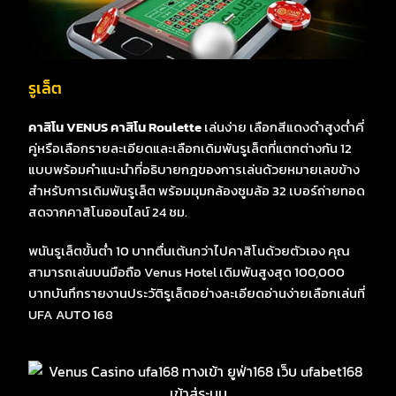
รูเล็ต
คาสิโน VENUS คาสิโน Roulette
เล่นง่าย เลือกสีแดงดำสูงต่ำคี่
คู่หรือเลือกรายละเอียดและเลือกเดิมพันรูเล็ตที่แตกต่างกัน 12
แบบพร้อมคำแนะนำที่อธิบายกฎของการเล่นด้วยหมายเลขข้าง
สำหรับการเดิมพันรูเล็ต พร้อมมุมกล้องซูมล้อ 32 เบอร์ถ่ายทอด
สดจากคาสิโนออนไลน์ 24 ชม.
พนันรูเล็ตขั้นต่ำ 10 บาทตื่นเต้นกว่าไปคาสิโนด้วยตัวเอง คุณ
สามารถเล่นบนมือถือ Venus Hotel เดิมพันสูงสุด 100,000
บาทบันทึกรายงานประวัติรูเล็ตอย่างละเอียดอ่านง่ายเลือกเล่นที่
UFA AUTO 168