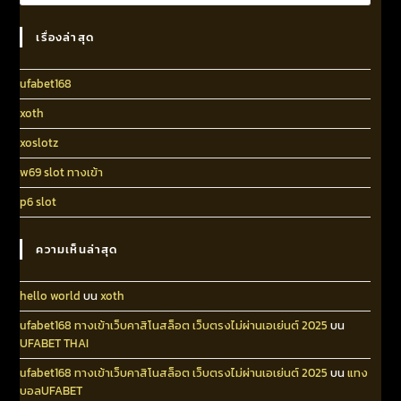
เรื่องล่าสุด
ufabet168
xoth
xoslotz
w69 slot ทางเข้า
p6 slot
ความเห็นล่าสุด
hello world
บน
xoth
ufabet168 ทางเข้าเว็บคาสิโนสล็อต เว็บตรงไม่ผ่านเอเย่นต์ 2025
บน
UFABET THAI
ufabet168 ทางเข้าเว็บคาสิโนสล็อต เว็บตรงไม่ผ่านเอเย่นต์ 2025
บน
แทง
บอลUFABET