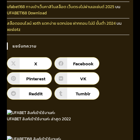
ufabet168 ทางเข้าเว็บคาสิโนสล็อต เว็บตรงไม่ผ่านเอเย่นต์ 2025
บน
UFABET168 Download
สล็อตออนไลน์ xoth แตกง่าย แตกบ่อย ฝากถอน ไม่มี ขั้นต่ํา 2024
บน
xoslotz
แชร์บทความ
X
Facebook
Pinterest
VK
Reddit
Tumblr
UFABET ลิงค์เข้าใช้งานค่ะ ล่าสุด 2022