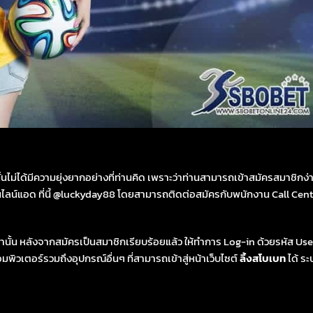
ั้นไม่ได้มีความยุ่งยากอย่างที่ท่านคิด เพราะว่าท่านสามารถเข้าสมัครสมาชิกง
นไลน์แอด ที่นี้ @luckyday88 โดยสามารถติดต่อสมัครกับพนักงาน Call Cent
านั้น หลังจากสมัครเป็นสมาชิกเรียบร้อยแล้ว ให้ทำการ Log-in ด้วยรหัส Use
อมพิวเตอร์รวมถึงอุปกรณ์อื่นๆ ที่สามารถเข้าสู่หน้าเว็บไซต์
ลิ้งสโบเบท
ได้ ระ