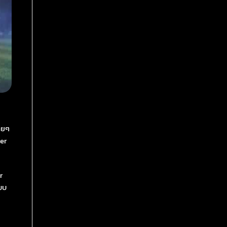
่ายๆ
er
r
บบ