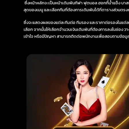
ซึ่งหน้าหลักจะเป็นหน้าเดิมพันกีฬา ฟุตบอล ฮอกกี้น้ำแข็ง บ
สุดของเมนู และเลือกทีมที่ต้องการเดิมพันได้ที่ตารางส่วนตร
ซึ่งจะแสดงผลของแต่ละทีมต่อ ทีมรอง และราคาต่อรองในแต่ละกา
เลือก จากนั้นให้เลือกจำนวนเงินเดิมพันที่ต้องการลงในช่อง วาง
เข้าใจ หรือมีปัญหา สามารถติดต่อพนักงานเพื่อสอบถามข้อมูลเพ