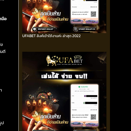
ตมือ
UFABET ลิงค์เข้าใช้งานค่ะ ล่าสุด 2022
ไข
นตี
้า
ูป