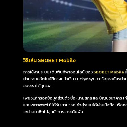
วิธีเล่น SBOBET Mobile
การใช้งานระบบ เดิมพันกีฬาออนไลน์ ของ
SBOBET Mobile
น
ผ่านระบบอัตโนมัติทางหน้าเว็บ Luckyday88 หรือจะสมัครผ่า
ของเราได้ทุกเวลา
เพียงแค่กรอกข้อมูลส่วนตัว ชื่อ-นามสกุล และบัญชีธนาคาร เท่
และ Password ที่ได้รับ สามารถเข้าสู่ระบบได้ผ่านมือถือ หรือค
จะนำสมาชิกไปสู่หน้าการวางเดิมพัน