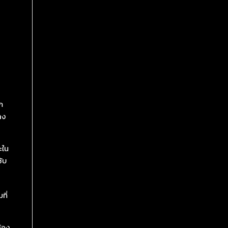
ก
าง
ะใน
ซับ
ที่
้อง