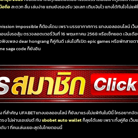
ือถือ
สะดวก ลื่น เล่นง่าย แถมยังรองรับ วอเลท เติมเงินไว แทงได้ทันใจไม่แพ้
ดู mission impossible ก็ต้องโดน เพราะบรรยากาศการ แทงบอลออนไลน์ เว็
อนนั่งรอลุ้น ตรวจลอตเตอรี่วันที่ 16 พฤษภาคม 2568 หรือเช็กยอด เงินเดื
ือฟังเพลง dear hongrang ก็คู่กันดี เล่นไปก็เปิด epic games หรือพักสายตา
e saga code ก็ยังอิน
ปัง ที่สำคัญ UFABETแทงบอลออนไลน์ ก็ยังมาแรงไม่แพ้กันในปีนี้ ใครอยากจัด
รง ไม่ผ่านเอเย่นต์ กับ
sbobet auto wallet
ก็ลุยได้เลย เพราะทั้งคู่คือ เว็บ
ับ 1 ที่คนเล่นเยอะสุดในไทยตอนนี้