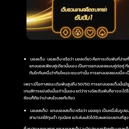
บอลเต็ง : บอลเต็ง หรือว่า บอลเดี่ยว คือการเดิมพันที่ง
แทงบอลเพียงคู่เดียวนั้นเอง เป็นการแทงบอลแบบคู่ต่อคู่ ท
ทีมใดทีมหนึ่งว่าทีมไหนจะชนะเท่านั้น การแทงบอลแบบนี้จะ
เพราะมีโอกาสชนะเดิมพันสูงถึง 50/50 การแทงบอลเต็งนั้นมีร
เกมส์การแข่งขันนั้นเท่านั้นเอง แต่ว่ารางวัลเดิมพันก็อาจจะได้ไ
ซ้อนก็ถือว่าน่าสนใจเลยทีเดียว
บอลสเต็ป : แทงบอลสเต็ป หรือว่า บอลชุด เป็นหนึ่งในรูปแ
สามารถใช้ทุนต่ำ ทุนน้อย แต่เล่นแล้วได้รับผลตอบแทนที่สู
ซึ่งรูปแบบของการ แทงบอลสเต็ป จะมีรูปแบบคล้ายกับ บอลเต็ง ค