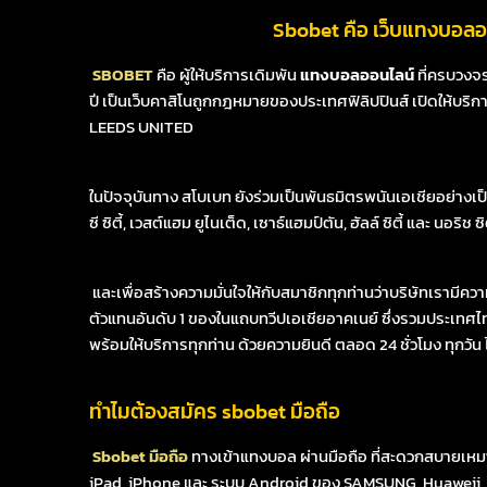
Sbobet คือ เว็บแทงบอลออนไ
SBOBET
คือ ผู้ให้บริการเดิมพัน
แทงบอลออนไลน์
ที่ครบวงจร
ปี เป็นเว็บคาสิโนถูกกฎหมายของประเทศฟิลิปปินส์ เปิดให้บร
LEEDS UNITED
ในปัจจุบันทาง สโบเบท ยังร่วมเป็นพันธมิตรพนันเอเชียอย่างเป
ซี ซิตี้, เวสต์แฮม ยูไนเต็ด, เซาธ์แฮมป์ตัน, ฮัลล์ ซิตี้ และ นอริช ซิต
และเพื่อสร้างความมั่นใจให้กับสมาชิกทุกท่านว่าบริษัทเรามีควา
ตัวแทนอันดับ 1 ของในแถบทวีปเอเชียอาคเนย์ ซึ่งรวมประเทศไ
พร้อมให้บริการทุกท่าน ด้วยความยินดี ตลอด 24 ชั่วโมง ทุกวัน ไ
ทำไมต้องสมัคร sbobet มือถือ
Sbobet มือถือ
ทางเข้าแทงบอล ผ่านมือถือ ที่สะดวกสบายเหมาะ
iPad, iPhone และ ระบบ Android ของ SAMSUNG, Huaweii, OP