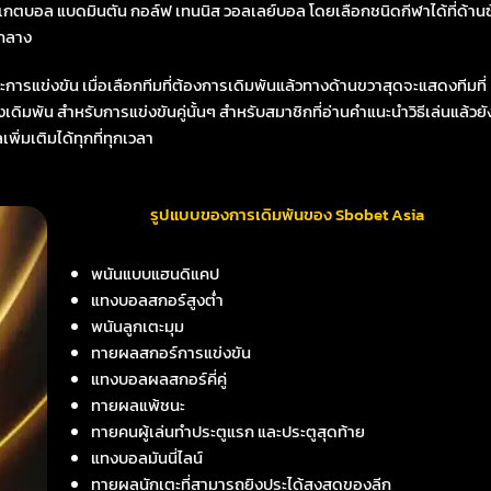
าสเกตบอล แบดมินตัน กอล์ฟ เทนนิส วอลเลย์บอล โดยเลือกชนิดกีฬาได้ที่ด้าน
งกลาง
รแข่งขัน เมื่อเลือกทีมที่ต้องการเดิมพันแล้วทางด้านขวาสุดจะแสดงทีมที่
เดิมพัน สำหรับการแข่งขันคู่นั้นๆ สำหรับสมาชิกที่อ่านคำแนะนำวิธีเล่นแล้วยัง
ิ่มเติมได้ทุกที่ทุกเวลา
รูปแบบของการเดิมพันของ Sbobet Asia
พนันแบบแฮนดิแคป
แทงบอลสกอร์สูงต่ำ
พนันลูกเตะมุม
ทายผลสกอร์การแข่งขัน
แทงบอลผลสกอร์คี่คู่
ทายผลแพ้ชนะ
ทายคนผู้เล่นทำประตูแรก และประตูสุดท้าย
แทงบอลมันนี่ไลน์
ทายผลนักเตะที่สามารถยิงประได้สูงสุดของลีก