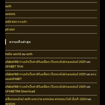
xoth
xoslotz
w69 slot ทางเข้า
p6 slot
ความเห็นล่าสุด
hello world
บน
xoth
ufabet168 ทางเข้าเว็บคาสิโนสล็อต เว็บตรงไม่ผ่านเอเย่นต์ 2025
บน
UFABET THAI
ufabet168 ทางเข้าเว็บคาสิโนสล็อต เว็บตรงไม่ผ่านเอเย่นต์ 2025
บน
แทง
บอลUFABET
ufabet168 ทางเข้าเว็บคาสิโนสล็อต เว็บตรงไม่ผ่านเอเย่นต์ 2025
บน
UFABET168 Download
สล็อตออนไลน์ xoth แตกง่าย แตกบ่อย ฝากถอน ไม่มี ขั้นต่ํา 2024
บน
xoslotz