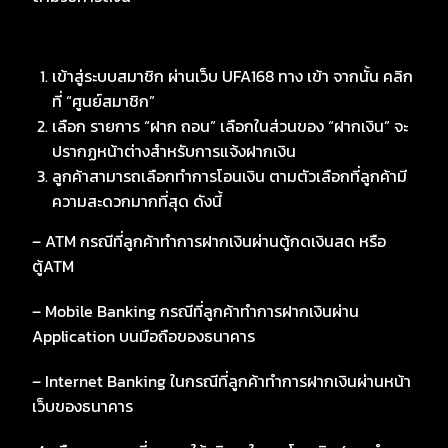
เข้าสู่ระบบสมาชิก ผ่านเว็บ UFA168 ทาง เข้า จากนั้น คลิก
ที่ “ศูนย์สมาชิก”
เลือก รายการ “ฝาก ถอน” เลือกในส่วนของ “ฝากเงิน” จะ
ปรากฏหน้าต่างสำหรับการแจ้งฝากเงิน
ลูกค้าสามารถเลือกทำการโอนเงิน ตามตัวเลือกที่ลูกค้ามี
ความสะดวกมากที่สุด ดังนี้
– ATM กรณีที่ลูกค้าทำการฝากเงินผ่านตู้กดเงินสด หรือ
ตู้ATM
– Mobile Banking กรณีที่ลูกค้าทำการฝากเงินผ่าน
Application บนมือถือของธนาคาร
– Internet Banking ในกรณีที่ลูกค้าทำการฝากเงินผ่านหน้า
เว็บของธนาคาร