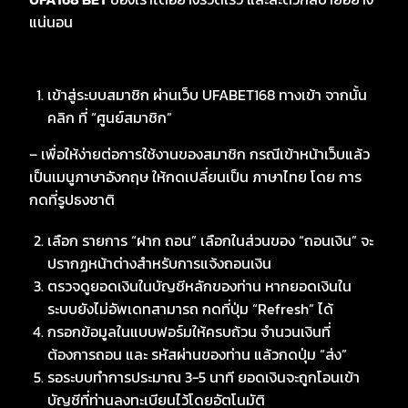
แน่นอน
เข้าสู่ระบบสมาชิก ผ่านเว็บ UFABET168 ทางเข้า จากนั้น
คลิก ที่ “ศูนย์สมาชิก”
– เพื่อให้ง่ายต่อการใช้งานของสมาชิก กรณีเข้าหน้าเว็บแล้ว
เป็นเมนูภาษาอังกฤษ ให้กดเปลี่ยนเป็น ภาษาไทย โดย การ
กดที่รูปธงชาติ
เลือก รายการ “ฝาก ถอน” เลือกในส่วนของ “ถอนเงิน” จะ
ปรากฏหน้าต่างสำหรับการแจ้งถอนเงิน
ตรวจดูยอดเงินในบัญชีหลักของท่าน หากยอดเงินใน
ระบบยังไม่อัพเดทสามารถ กดที่ปุ่ม “Refresh” ได้
กรอกข้อมูลในแบบฟอร์มให้ครบถ้วน จำนวนเงินที่
ต้องการถอน และ รหัสผ่านของท่าน แล้วกดปุ่ม “ส่ง”
รอระบบทำการประมาณ 3-5 นาที ยอดเงินจะถูกโอนเข้า
บัญชีที่ท่านลงทะเบียนไว้โดยอัตโนมัติ