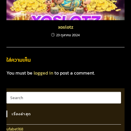
xoslotz
23 ตุลาคม 2024
ใส่ความเห็น
You must be
logged in
to post a comment.
เรื่องล่าสุด
ufabet168