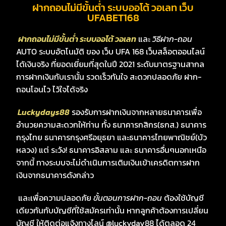
ฝากถอนไม่มีขั้นต่ํา ระบบออโต้ วอเลท เว็บ
UFABET168
ฝากถอนไม่มีขั้นต่ํา ระบบออโต้ วอเลท
และ
วิธีฝาก-ถอน
AUTO ระบบอัตโนมัติ ของ เว็บ UFA 168 เว็บสล็อตออนไลน์
ได้เงินจริง ที่ยอดเยี่ยมที่สุดในปี 2021 ระดับมาตรฐานสากล
การฝากเงินกับเรานั้น รวดเร็วทันใจ สะดวกปลอดภัย ฝาก-
ถอนโอนไว ไว้ใจได้จริง
Luckydays88
รองรับการฝากเงินจากหลายธนาคารเพื่อ
อำนวยความสะดวกให้ท่าน ทั้ง ธนาคารกสิกร(ธกส.) ธนาคาร
กรุงไทย ธนาคารกรุงศรีอยุธยา และธนาคารไทยพาณิชย์(บัว
หลวง) แต่ ระวัง! ธนาคารอิสลาม และ ธนาคารอื่นๆนอกเหนือ
จากนี้ ทางระบบจะไม่ดำเนินการเติมเงินเข้าเครดิตการฝาก
เงินจากธนาคารดังกล่าว
และเพื่อความปลอดภัย
ขั้นตอนการฝาก-ถอน
ต้องใช้บัญชี
เดียวกันกับบัญชีที่ใช้สมัครเท่านั้น หากลูกค้าต้องการเปลี่ยน
บัญชี ให้ติดต่อแจ้งทางไลน์ @luckyday88 ได้ตลอด 24