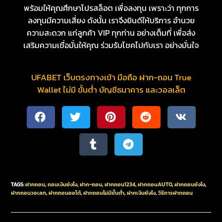
พร้อมให้คุณศึกษาโปรสล็อต เพื่อลงทุน เพราะว่า ทุกการ
ลงทุนมีความเสี่ยง ดังนั้น เราจึงยินดีให้บริการ อำนวย
ความสะดวก แก่ลูกค้า VIP ทุกท่าน อย่างเต็มที่ เพื่อส่ง
เสริมความเชื่อมั่นให้คุณ ร่วมรับโชคไปกับเรา อย่างมั่นใจ
UFABET เว็บตรงทางเข้า มือถือ ฝาก-ถอน True
Wallet ไม่มี ขั้นต่ํา บัญชีธนาคาร และวอลเล็ต
TAGS
:
ฝากถอน
,
ถอนเงินยังไง
,
ฝาก-ถอน
,
ฝากถอน1234
,
ฝากถอนAUTO
,
ฝากถอนยังไง
,
ฝากถอนวอเลท
,
ฝากถอนออโต้
,
ฝากถอนไม่มีขั้นต่ำ
,
ฝากเงินยังไง
,
วิธีการฝากถอน