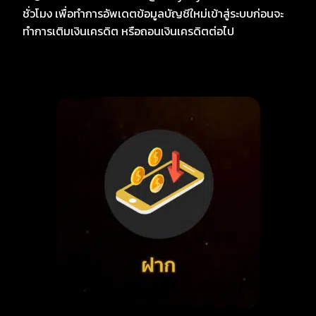
ชั่วโมง เพื่อทำการอัพเดตข้อมูลบัญชีใหม่เข้าสู่ระบบก่อนจะ
ทำการเติมเงินเครดิต หรือถอนเงินเครดิตต่อไป