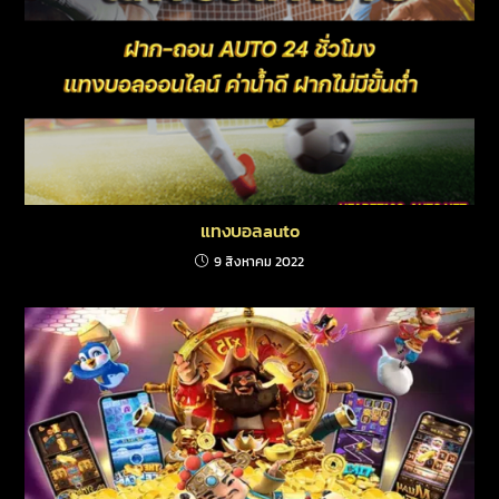
แทงบอลauto
9 สิงหาคม 2022