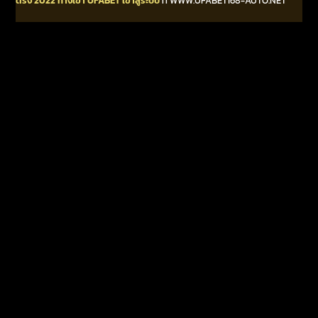
ตรง 2022
ทางเข้า UFABET เข้าสู่ระบบ
ที่ WWW.UFABET168-AUTO.NET