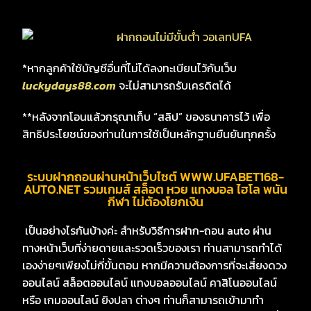
*หากลูกค้าใช้บัญชีอื่นที่ไม่ได้ลงทะเบียนไว้กับเว็บ
luckydays88.com
จะไม่สามารถรับเครดิตได้
**หลังจากโอนแล้วกรุณาเก็บ “สลิป” ของธนาคารไว้ เพื่อ
สิทธิประโยชน์ของท่านในการใช้เป็นหลักฐานยืนยันทุกครั้ง
ระบบฝากถอนผ่านหน้าเว็บไซต์ WWW.UFABET168-
AUTO.NET รวมเกมส์ สล็อต หวย แทงบอล ไฮโล พนัน
กีฬา ไม่ต้องโยกเงิน
เป็นอย่างไรกันบ้างค่ะ สำหรับวิธีการฝาก-ถอน auto ผ่าน
ทางหน้าเว็บที่ง่ายดายและรวดเร็วของเรา ท่านสามารถทำได้
เองง่ายๆเพียงไม่กี่ขั้นตอน หากมีความต้องการที่จะเสี่ยงดวง
ออนไลน์ สล็อตออนไลน์ แทงบอลออนไลน์ คาสิโนออนไลน์
หรือ เกมออนไลน์ ยิงปลา ต่างๆ ท่านก็สามารถเข้ามาทำ