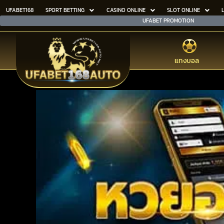
UFABET168
SPORT BETTING
CASINO ONLINE
SLOT ONLINE
UFABET PROMOTION
แทงบอล