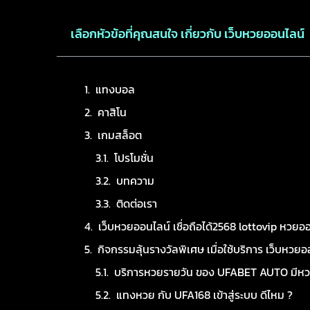
เลือกหัวข้อที่คุณสนใจ เกี่ยวกับ เว็บหวยออนไลน์
แทงบอล
คาสิโน
เกมสล็อต
โปรโมชั่น
บทความ
ติดต่อเรา
เว็บหวยออนไลน์ เชื่อถือได้2568 lottovip หวย
กิจกรรมลุ้นรางวัลพิเศษ เมื่อใช้บริการ เว็บหว
บริการหวยรายวัน ของ UFABET AUTO มีหว
แทงหวย กับ UFA168 เข้าสู่ระบบ ดีไหม ?