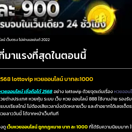
ลน์ เว็บตรง ไม่ผ่านเอเย่นต์ 2022
ที่มาแรงที่สุดในตอนนี้
ด้2568 lottovip หวยออนไลน์ บาทละ1000
บหวยออนไลน์ เชื่อถือได้ 2568
อย่าง lottovip ด้วยจุดเด่นเรื่อง
หวยออนไ
หวยต่างประเทศ หวยหุ้น ระบบ เว็บ หวย ออนไลน์ 888 ใช้งานง่าย รองรับท
บเรียลไทม์ ไม่ต้องเสียเวลานั่งเปิดหลายเว็บ และถ้าอยากได้เลขเด็ด
หวยลาววันนี้ ได้จากหน้าเว็บทันที
งดู
เว็บหวยออนไลน์ ถูกกฎหมาย บาท ละ 1000
ที่ได้รับความนิยมมาก ใ