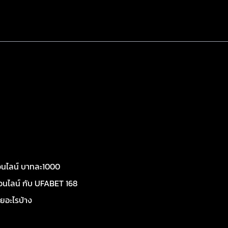
ออนไลน์ บาทละ1000
ยออนไลน์ กับ UFABET 168
ยอะไรบ้าง