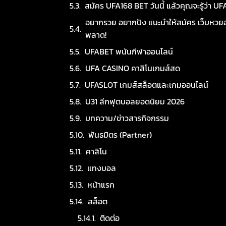
สมัคร UFA168 BET วันนี้ แล้วคุณจะรู้ว่า U
อยากรวย อยากปัง แนะนำให้สมัคร เว็บหวยออนไล
พลาด!
UFABET พนันกีฬาออนไลน์
UFA CASINO คาสิโนเกมส์สด
UFASLOT เกมส์สล็อตและเกมออนไลน์
U31 ลีกฟุตบอลยอดนิยม 2026
บทความ/ข่าวสารกิจกรรม
พันธมิตร (Partner)
คาสิโน
แทงบอล
หน้าแรก
สล็อต
ติดต่อ