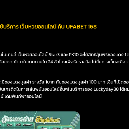
อใช้บริการ เว็บหวยออนไลน์ กับ UFABET 168
าเล่นในเกมส์ เว็บหวยออนไลน์ Star3 และ PK10 จะได้สิทธิลุ้นฟรีซองแดง 1
องกดเข้ามาในเกมภายใน 24 ชั่วโมงเพื่อรับรางวัล ไม่งั้นทางเว็บจะถือว่
มีซองแดงมูลค่า รางวัล 1บาท กับซองแดงมูลค่า 100 บาท เงินที่เปิดซอ
้เป็นเครดิตในการเล่นพนันออนไลน์อื่นๆในบริการของ Luckyday88 ได้ห
น์ เดิมพันกีฬาออนไลน์