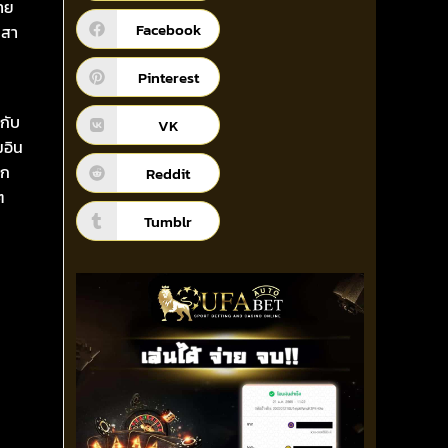
่าย
Facebook
็สา
Pinterest
กับ
VK
มอิน
ีก
Reddit
ๆ
Tumblr