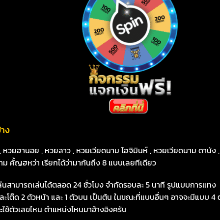
้าง
 , หวยฮานอย , หวยลาว , หวยเวียดนาม โฮจิมินห์ , หวยเวียดนาม ดานัง ,
 คั้ญฮหว่า เรียกได้ว่ามากันถึง 8 แบบเลยทีเดียว
้เล่นสามารถเล่นได้ตลอด 24 ชั่วโมง จำกัดรอบละ 5 นาที รูปแบบการแทง
ละโต๊ด 2 ตัวหน้า และ 1 ตัวบน เป็นต้น ในขณะที่แบบอื่นๆ อาจจะมีแบบ 4 ต
าจะใช้ตัวเลขไหน ตำแหน่งไหนมาอ้างอิงครับ