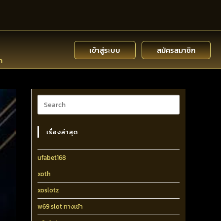
เข้าสู่ระบบ
สมัครสมาชิก
า
เรื่องล่าสุด
ufabet168
xoth
xoslotz
w69 slot ทางเข้า