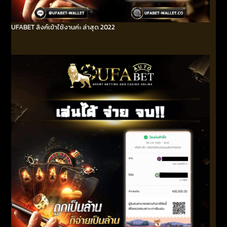
UFABET ลิงค์เข้าใช้งานค่ะ ล่าสุด 2022