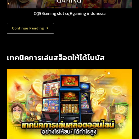
CQ9 Gaming slot cq9 gaming indonesia
Continue Reading
เทคนิคการเล่นสล็อตให้ได้โบนัส