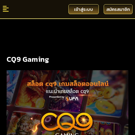
เข้าสู่ระบบ
สมัครสมาชิก
CQ9 Gaming