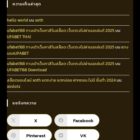
ความเห็นล่าสุด
hello world
บน
xoth
ufabet168 ทางเข้าเว็บคาสิโนสล็อต เว็บตรงไม่ผ่านเอเย่นต์ 2025
บน
UFABET THAI
ufabet168 ทางเข้าเว็บคาสิโนสล็อต เว็บตรงไม่ผ่านเอเย่นต์ 2025
บน
แทง
บอลUFABET
ufabet168 ทางเข้าเว็บคาสิโนสล็อต เว็บตรงไม่ผ่านเอเย่นต์ 2025
บน
UFABET168 Download
สล็อตออนไลน์ xoth แตกง่าย แตกบ่อย ฝากถอน ไม่มี ขั้นต่ํา 2024
บน
xoslotz
แชร์บทความ
X
Facebook
Pinterest
VK