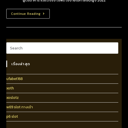
สูตรบาคาร่าใช้ได้จริง ใช้ฟรี ใช้ง่ายโอกาสชนะสูง 2022
Continue Reading
เรื่องล่าสุด
ufabet168
xoth
xoslotz
w69 slot ทางเข้า
p6 slot