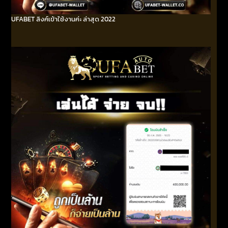
UFABET ลิงค์เข้าใช้งานค่ะ ล่าสุด 2022