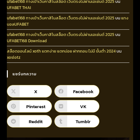
ufabet168 ทางเข้าเว็บคาสิโนสล็อต เว็บตรงไม่ผ่านเอเย่นต์ 2025
บน
UFABET THAI
ufabet168 ทางเข้าเว็บคาสิโนสล็อต เว็บตรงไม่ผ่านเอเย่นต์ 2025
บน
แทง
บอลUFABET
ufabet168 ทางเข้าเว็บคาสิโนสล็อต เว็บตรงไม่ผ่านเอเย่นต์ 2025
บน
UFABET168 Download
สล็อตออนไลน์ xoth แตกง่าย แตกบ่อย ฝากถอน ไม่มี ขั้นต่ํา 2024
บน
xoslotz
แชร์บทความ
X
Facebook
Pinterest
VK
Reddit
Tumblr