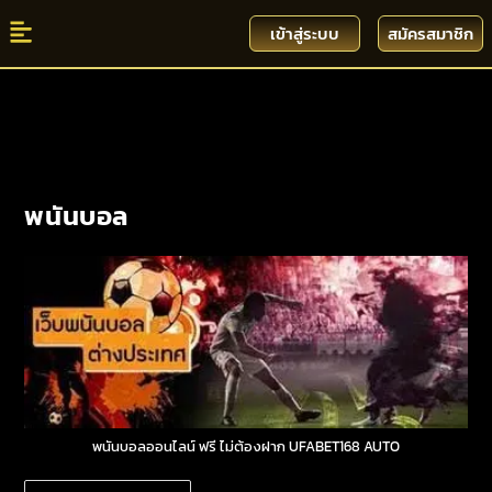
เข้าสู่ระบบ
สมัครสมาชิก
พนันบอล
พนันบอลออนไลน์ ฟรี ไม่ต้องฝาก UFABET168 AUTO