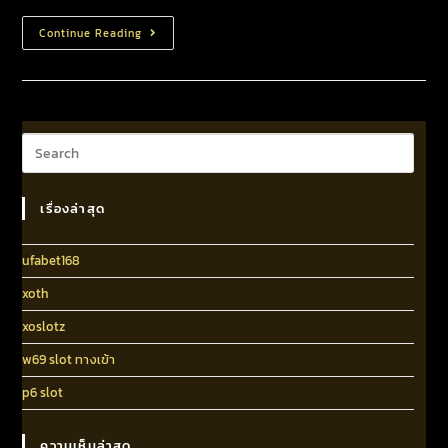
Continue Reading
เรื่องล่าสุด
ufabet168
xoth
xoslotz
w69 slot ทางเข้า
p6 slot
ความเห็นล่าสุด