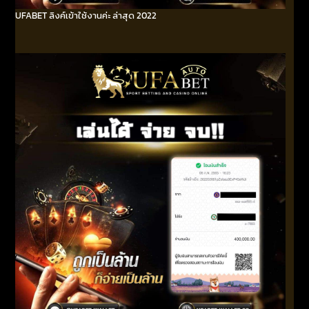
UFABET ลิงค์เข้าใช้งานค่ะ ล่าสุด 2022