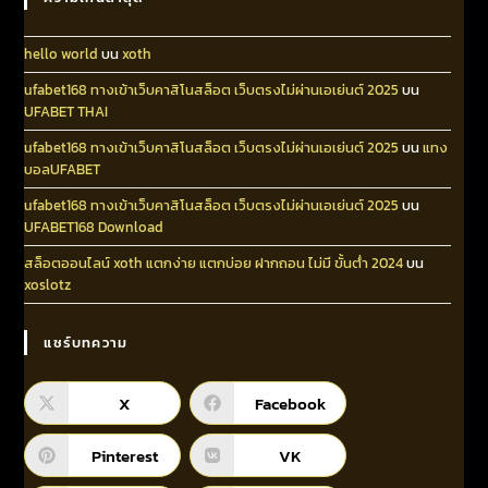
hello world
บน
xoth
ufabet168 ทางเข้าเว็บคาสิโนสล็อต เว็บตรงไม่ผ่านเอเย่นต์ 2025
บน
UFABET THAI
ufabet168 ทางเข้าเว็บคาสิโนสล็อต เว็บตรงไม่ผ่านเอเย่นต์ 2025
บน
แทง
บอลUFABET
ufabet168 ทางเข้าเว็บคาสิโนสล็อต เว็บตรงไม่ผ่านเอเย่นต์ 2025
บน
UFABET168 Download
สล็อตออนไลน์ xoth แตกง่าย แตกบ่อย ฝากถอน ไม่มี ขั้นต่ํา 2024
บน
xoslotz
แชร์บทความ
X
Facebook
Pinterest
VK