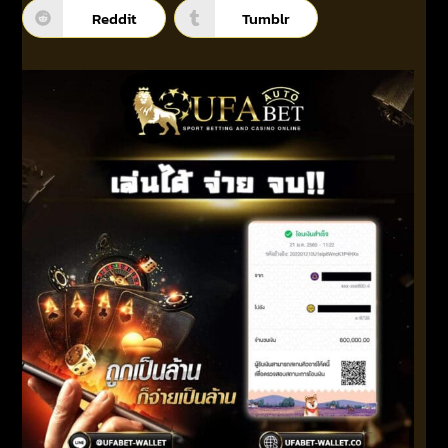
Reddit
Tumblr