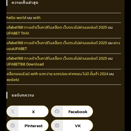
ความเห็นล่าสุด
hello world
บน
xoth
ufabet168 ทางเข้าเว็บคาสิโนสล็อต เว็บตรงไม่ผ่านเอเย่นต์ 2025
บน
UFABET THAI
ufabet168 ทางเข้าเว็บคาสิโนสล็อต เว็บตรงไม่ผ่านเอเย่นต์ 2025
บน
แทง
บอลUFABET
ufabet168 ทางเข้าเว็บคาสิโนสล็อต เว็บตรงไม่ผ่านเอเย่นต์ 2025
บน
UFABET168 Download
สล็อตออนไลน์ xoth แตกง่าย แตกบ่อย ฝากถอน ไม่มี ขั้นต่ํา 2024
บน
xoslotz
แชร์บทความ
X
Facebook
Pinterest
VK