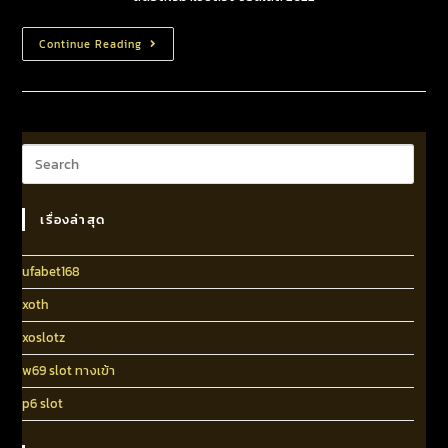
Continue Reading
เรื่องล่าสุด
ufabet168
xoth
xoslotz
w69 slot ทางเข้า
p6 slot