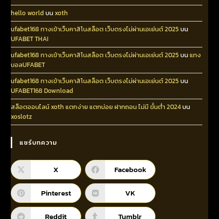
hello world
บน
xoth
ufabet168 ทางเข้าเว็บคาสิโนสล็อต เว็บตรงไม่ผ่านเอเย่นต์ 2025
บน
UFABET THAI
ufabet168 ทางเข้าเว็บคาสิโนสล็อต เว็บตรงไม่ผ่านเอเย่นต์ 2025
บน
แทง
บอลUFABET
ufabet168 ทางเข้าเว็บคาสิโนสล็อต เว็บตรงไม่ผ่านเอเย่นต์ 2025
บน
UFABET168 Download
สล็อตออนไลน์ xoth แตกง่าย แตกบ่อย ฝากถอน ไม่มี ขั้นต่ํา 2024
บน
xoslotz
แชร์บทความ
X
Facebook
Pinterest
VK
Reddit
Tumblr