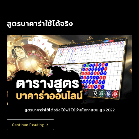
สูตรบาคาร่าใช้ได้จริง
สูตรบาคาร่าใช้ได้จริง ใช้ฟรี ใช้ง่ายโอกาสชนะสูง 2022
Continue Reading