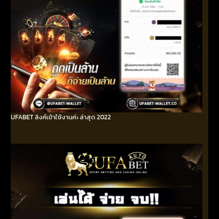
UFABET ลิงค์เข้าใช้งานค่ะ ล่าสุด 2022