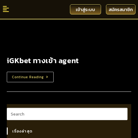
เข้าสู่ระบบ
สมัครสมาชิก
iGKbet ทางเข้า agent
Continue Reading
เรื่องล่าสุด