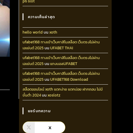
p6 slot
ความเห็นล่าสุด
hello world
บน
xoth
ufabet168 ทางเข้าเว็บคาสิโนสล็อต เว็บตรงไม่ผ่าน
เอเย่นต์ 2025
บน
UFABET THAI
ufabet168 ทางเข้าเว็บคาสิโนสล็อต เว็บตรงไม่ผ่าน
เอเย่นต์ 2025
บน
แทงบอลUFABET
ufabet168 ทางเข้าเว็บคาสิโนสล็อต เว็บตรงไม่ผ่าน
เอเย่นต์ 2025
บน
UFABET168 Download
สล็อตออนไลน์ xoth แตกง่าย แตกบ่อย ฝากถอน ไม่มี
ขั้นต่ํา 2024
บน
xoslotz
แชร์บทความ
X