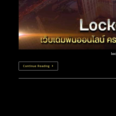
loc
Continue Reading