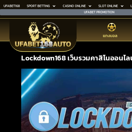
UFABET168
SPORT BETTING
CASINO ONLINE
SLOT ONLINE
UFABET PROMOTION
แทงบอล
Lockdown168 เว็บรวมคาสิโนออนไลน