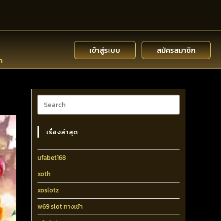
เข้าสู่ระบบ
สมัครสมาชิก
า
เรื่องล่าสุด
ufabet168
xoth
xoslotz
w69 slot ทางเข้า