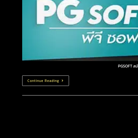
PGSOFT สม
Continue Reading