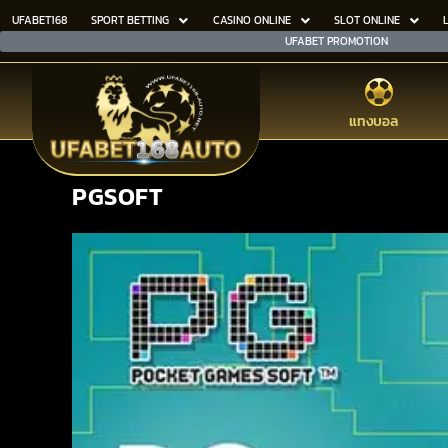
UFABET168
SPORT BETTING
CASINO ONLINE
SLOT ONLINE
UFABET PROMOTION
แทงบอล
PGSOFT