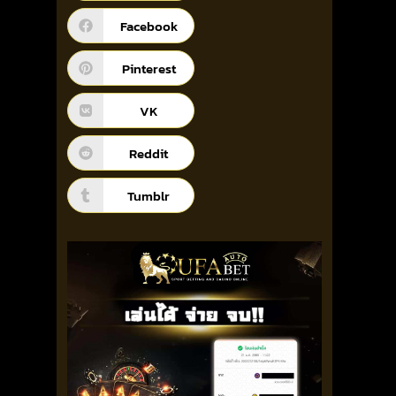
Facebook
Pinterest
VK
Reddit
Tumblr