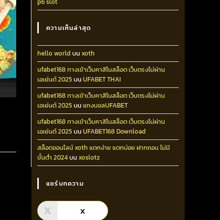
p6 slot
ความเห็นล่าสุด
hello world
บน
xoth
ufabet168 ทางเข้าเว็บคาสิโนสล็อต เว็บตรงไม่ผ่าน
เอเย่นต์ 2025
บน
UFABET THAI
ufabet168 ทางเข้าเว็บคาสิโนสล็อต เว็บตรงไม่ผ่าน
เอเย่นต์ 2025
บน
แทงบอลUFABET
ufabet168 ทางเข้าเว็บคาสิโนสล็อต เว็บตรงไม่ผ่าน
เอเย่นต์ 2025
บน
UFABET168 Download
สล็อตออนไลน์ xoth แตกง่าย แตกบ่อย ฝากถอน ไม่มี
ขั้นต่ํา 2024
บน
xoslotz
แชร์บทความ
X