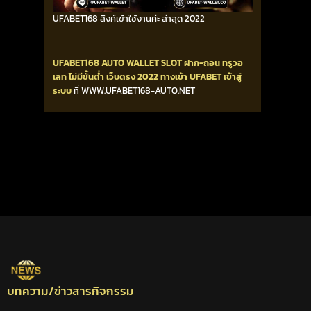
UFABET168 ลิงค์เข้าใช้งานค่ะ ล่าสุด 2022
UFABET168
AUTO WALLET
SLOT ฝาก-ถอน ทรูวอ
เลท
ไม่มีขั้นต่ำ เว็บตรง 2022
ทางเข้า UFABET เข้าสู่
ระบบ
ที่ WWW.UFABET168-AUTO.NET
บทความ/ข่าวสารกิจกรรม