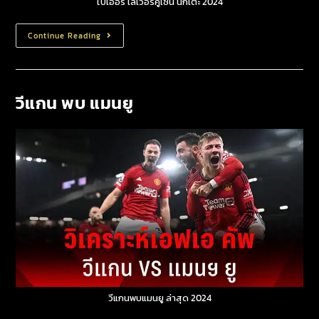
ไบเออร์ เลเวอร์คูเซ่น นักเตะ 2024
Continue Reading
วีแกน พบ แมนยู
วีแกนพบแมนยู ล่าสุด 2024