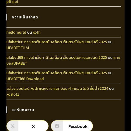
p6 slot
ความเห็นล่าสุด
hello world
บน
xoth
ufabet168 ทางเข้าเว็บคาสิโนสล็อต เว็บตรงไม่ผ่านเอเย่นต์ 2025
บน
UFABET THAI
ufabet168 ทางเข้าเว็บคาสิโนสล็อต เว็บตรงไม่ผ่านเอเย่นต์ 2025
บน
แทง
บอลUFABET
ufabet168 ทางเข้าเว็บคาสิโนสล็อต เว็บตรงไม่ผ่านเอเย่นต์ 2025
บน
UFABET168 Download
สล็อตออนไลน์ xoth แตกง่าย แตกบ่อย ฝากถอน ไม่มี ขั้นต่ํา 2024
บน
xoslotz
แชร์บทความ
X
Facebook