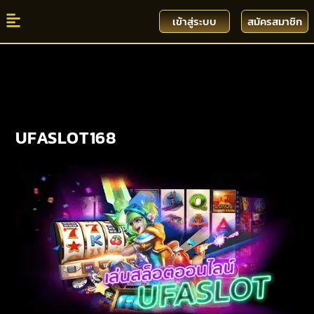
เข้าสู่ระบบ
สมัครสมาชิก
UFASLOT168