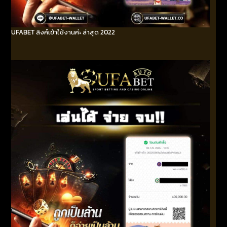
UFABET ลิงค์เข้าใช้งานค่ะ ล่าสุด 2022