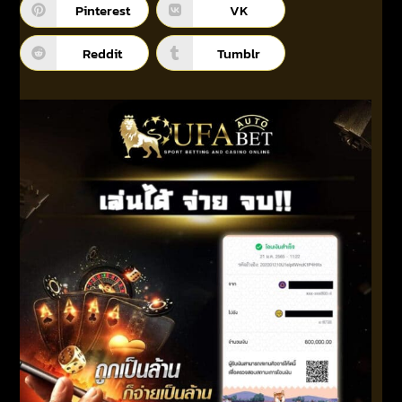
Pinterest
VK
Reddit
Tumblr