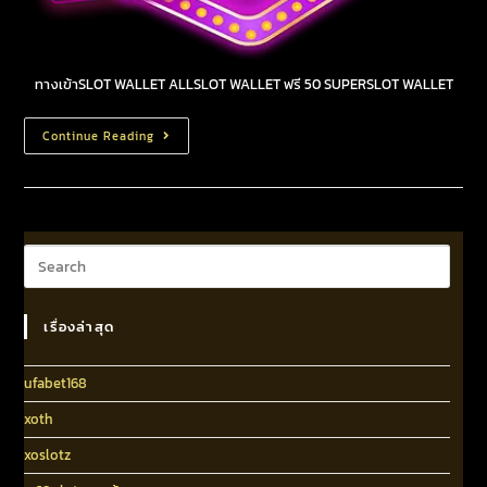
ทางเข้าSLOT WALLET ALLSLOT WALLET ฟรี 50 SUPERSLOT WALLET
Continue Reading
เรื่องล่าสุด
ufabet168
xoth
xoslotz