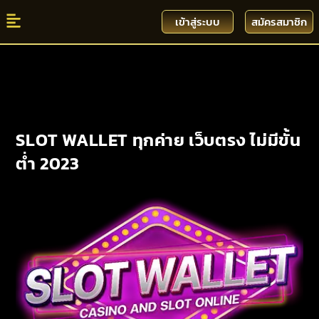
เข้าสู่ระบบ
สมัครสมาชิก
SLOT WALLET ทุกค่าย เว็บตรง ไม่มีขั้น
ต่ํา 2023