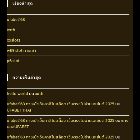
เรื่องล่าสุด
ufabet168
xoth
xoslotz
w69 slot ทางเข้า
p6 slot
ความเห็นล่าสุด
hello world
บน
xoth
ufabet168 ทางเข้าเว็บคาสิโนสล็อต เว็บตรงไม่ผ่านเอเย่นต์ 2025
บน
UFABET THAI
ufabet168 ทางเข้าเว็บคาสิโนสล็อต เว็บตรงไม่ผ่านเอเย่นต์ 2025
บน
แทง
บอลUFABET
ufabet168 ทางเข้าเว็บคาสิโนสล็อต เว็บตรงไม่ผ่านเอเย่นต์ 2025
บน