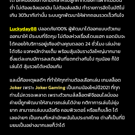
โต้ อีกหนึ่งช่องทางที่มีให้สำหรับลูกค้าที่ต้องการฝากไม่มีขั้น
ต่ำ ไม่ต้องแจ้งแอดมิน ไม่ต้องส่งสลิป ทำรายการอัตโนมัติไม่
เกิน 30วินาทีเท่านั้น ระบบถูกพัฒนาให้ฝากถอนรวดเร็วทันใจ
Luckyday88
ปลอดภัย100% ผู้พัฒนาได้ออกแบบตัวเกม
ออกมาให้ มีระบบที่รัดกุม ไม่ต้องห่วงเรื่องโดนแฮก แอดมินจะ
ได้คอยให้บริการอยู่เคียงข้างคุณตลอด 24 ชั่วโมง เล่นง่าย
ได้จริง แจกหนักจ่ายเต็ม พร้อมลุ้นเงินรางวัลใหญ่มากมาย
ซึ่งแต่ละเกมมีการลงเดิมพันที่แตกต่างกันไป ทุนน้อย ก็ใช้
เล่นได้ ลุ้นรวยได้เหมือนกัน
และนี้คือเหตุผลดีๆ ที่ทำให้ทุกท่านต้องเลือกเล่น เกมสล็อต
Joker
เพราะ
Joker Gaming
เป็นเกมน้องใหม่ปี2021 ที่ทุก
ท่านไม่ควรจะพลาด เพราะตัวเกมส์สล็อตพีจีออนไลน์ของ
ค่ายนี้ถูกพัฒนาให้สามารถเล่นได้ง่าย กติกาการเล่นไม่ยุ่ง
ยาก สามารถเล่นบนมือถือ คอมพิวเตอร์ หรือแท็บเล็ต ได้
เลยง่ายๆ เป็นเกมที่เหล่านักพนันในประเทศไทย ต่างก็เป็นที่นิ
มยมเป็นอย่างมากเลยก็ว่าได้