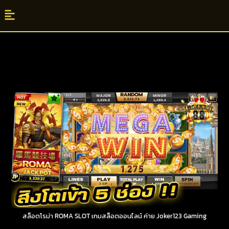
สล็อตโรม่า ROMA SLOT เกมสล็อตออนไลน์ ค่าย Joker123 Gaming