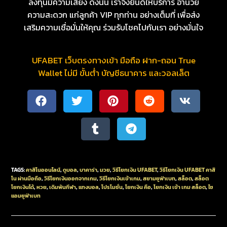
ลงทุนมีความเสี่ยง ดังนั้น เราจึงยินดีให้บริการ อำนวย
ความสะดวก แก่ลูกค้า VIP ทุกท่าน อย่างเต็มที่ เพื่อส่ง
เสริมความเชื่อมั่นให้คุณ ร่วมรับโชคไปกับเรา อย่างมั่นใจ
UFABET เว็บตรงทางเข้า มือถือ ฝาก-ถอน True
Wallet ไม่มี ขั้นต่ํา บัญชีธนาคาร และวอลเล็ต
TAGS
:
คาสิโนออนไลน์
,
ดูบอล
,
บาคาร่า
,
มวย
,
วิธีโยกเงิน UFABET
,
วิธีโยกเงิน UFABET คาสิ
โน ผ่านมือถือ
,
วิธีโยกเงินออกจากเกม
,
วิธีโยกเงินเข้าเกม
,
สยามยูฟ่าเบท
,
สล็อต
,
สล็อต
โยกเงินได้
,
หวย
,
เดิมพันกีฬา
,
แทงบอล
,
โปรโมชั่น
,
โยกเงิน คือ
,
โยกเงิน เข้า เกม สล็อต
,
ไซ
แอมยูฟ่าเบท