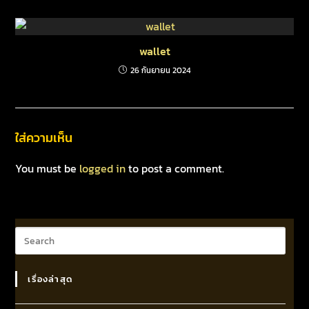
wallet
26 กันยายน 2024
ใส่ความเห็น
You must be
logged in
to post a comment.
เรื่องล่าสุด