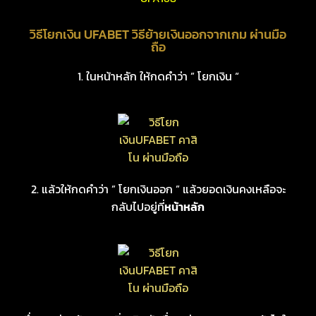
วิธีโยกเงิน UFABET วิธีย้ายเงินออกจากเกม ผ่านมือ
ถือ
1. ในหน้าหลัก ให้กดคำว่า ” โยกเงิน “
2. แล้วให้กดคำว่า ” โยกเงินออก ” แล้วยอดเงินคงเหลือจะ
กลับไปอยู่ที่
หน้าหลัก