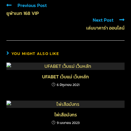
Previous Post
ยูฟ่าเบท 168 VIP
Next Post
เล่นบาคาร่า ออนไลน์
YOU MIGHT ALSO LIKE
UFABET เว็บแม่ เว็บหลัก
6 มิถุนายน 2021
ไพ่เสือมังกร
9 เมษายน 2023