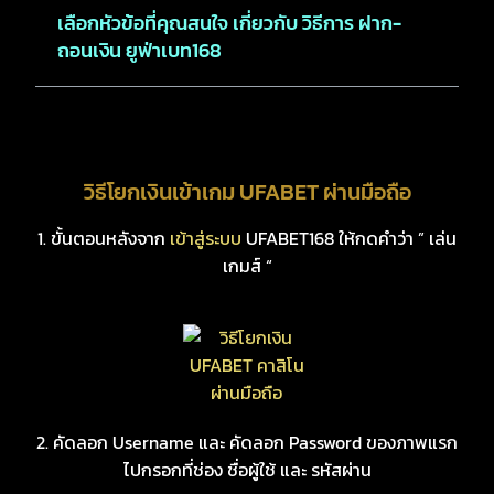
เลือกหัวข้อที่คุณสนใจ เกี่ยวกับ วิธีการ ฝาก-
ถอนเงิน ยูฟ่าเบท168
วิธีโยกเงินเข้าเกม UFABET ผ่านมือถือ
1. ขั้นตอนหลังจาก
เข้าสู่ระบบ
UFABET168 ให้กดคำว่า ” เล่น
เกมส์ “
2. คัดลอก Username และ คัดลอก Password ของภาพแรก
ไปกรอกที่ช่อง ชื่อผู้ใช้ และ รหัสผ่าน