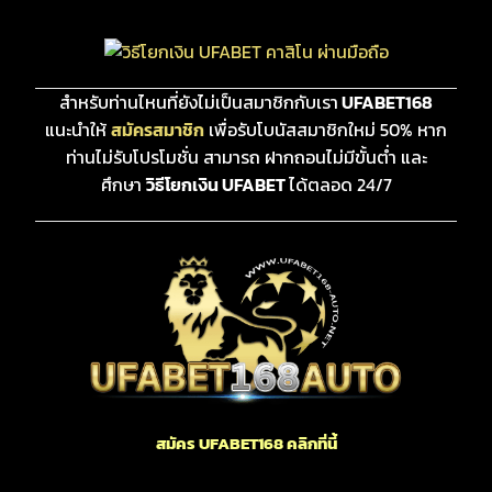
สำหรับท่านไหนที่ยังไม่เป็นสมาชิกกับเรา
UFABET168
แนะนำให้
สมัครสมาชิก
เพื่อรับโบนัสสมาชิกใหม่ 50% หาก
ท่านไม่รับโปรโมชั่น สามารถ ฝากถอนไม่มีขั้นต่ำ และ
ศึกษา
วิธีโยกเงิน UFABET
ได้ตลอด 24/7
สมัคร UFABET168 คลิกที่นี้