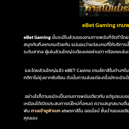
eBet Gaming เกมพน
eBet Gaming
นั้นจะมีในส่วนของเกมการพนันที่จัดทำโดยเ
สนุกกันถึงหกเกมด้วยกัน แน่นอนว่าแต่ละเกมที่ให้บริการนั
ระดับสากล ผู้เล่นส่วนใหญ่จะต้องเคยผ่านตา หรือเคยเล่น
และโดยส่วนใหญ่แล้ว eBET Casino เกมส์คาสิโนต่างๆในเ
กติกาไม่ยุ่งยากซับซ้อน ดังนั้นการเล่นแต่ละครั้งมักจะมี
อย่างไรก็ตามแม้จะเป็นเกมการพนันเดียวกัน แต่รูปแบบข
เหมือนได้เปิดประสบการณ์ใหม่ทั้งหมด ความสนุกสนานตื่นเ
พัน
ทางเข้ายูฟ่าเบท
ebetคาสิโน ออนไลน์ ชั้นนำของเอเชีย
คุณเอง