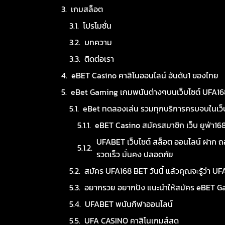
เกมสล็อต
โปรโมชั่น
บทความ
ติดต่อเรา
eBET Casino คาสิโนออนไลน์ อันดับ1 ของไทย
eBet Gaming เกมพนันต่างๆบนเว็บไซต์ UFA1
eBet ทดลองเล่น รวมทุกบริการครบจบในเว็
eBET Casino สมัครสมาชิก เว็บ ยูฟ่า168
UFABET เว็บไซต์ สล็อต ออนไลน์ ฝาก ถอน
รวดเร็ว มั่นคง ปลอดภัย
สมัคร UFA168 BET วันนี้ แล้วคุณจะรู้ว่า U
อยากรวย อยากปัง แนะนำให้สมัคร eBET Gam
UFABET พนันกีฬาออนไลน์
UFA CASINO คาสิโนเกมส์สด