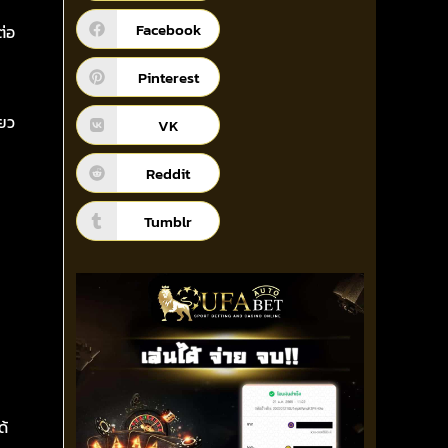
Facebook
ต่อ
Pinterest
่ยว
VK
Reddit
Tumblr
ด้