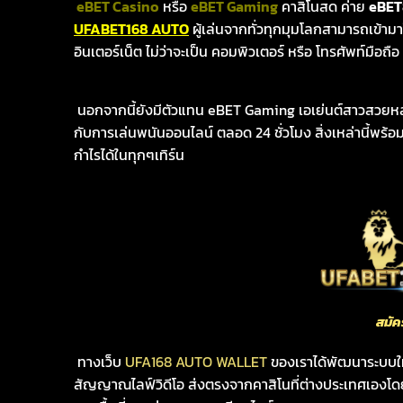
eBET Casino
หรือ
eBET Gaming
คาสิโนสด ค่าย
eBET
UFABET168 AUTO
ผู้เล่นจากทั่วทุกมุมโลกสามารถเข้าม
อินเตอร์เน็ต ไม่ว่าจะเป็น คอมพิวเตอร์ หรือ โทรศัพท์มือถือ
นอกจากนี้ยังมีตัวแทน eBET Gaming เอเย่นต์สาวสวยหลา
กับการเล่นพนันออนไลน์ ตลอด 24 ชั่วโมง สิ่งเหล่านี้พร้
กำไรได้ในทุกๆเทิร์น
สมัค
ทางเว็บ
UFA168 AUTO WALLET
ของเราได้พัฒนาระบบให
สัญญาณไลฟ์วิดีโอ ส่งตรงจากคาสิโนที่ต่างประเทศเองโดยตร