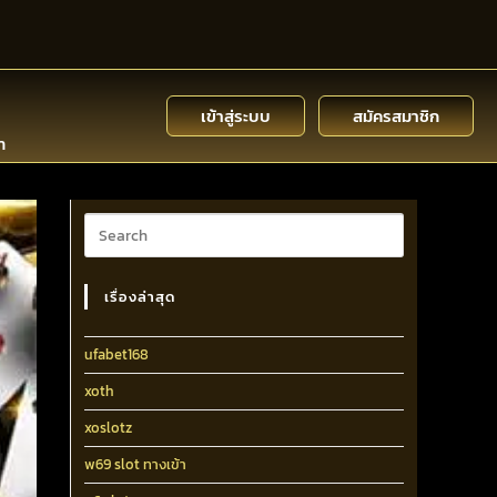
เข้าสู่ระบบ
สมัครสมาชิก
า
เรื่องล่าสุด
ufabet168
xoth
xoslotz
w69 slot ทางเข้า