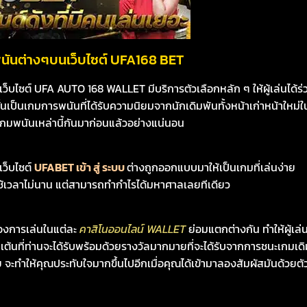
ันต่างๆบนเว็บไซต์ UFA168 BET
ว็บไซต์ UFA AUTO 168 WALLET มีบริการตัวเลือกหลัก ๆ ให้ผู้เล่นได้ร่
้นเป็นเกมการพนันที่ได้รับความนิยมจากนักเดิมพันทั้งหน้าเก่าหน้าใหม่ใ
เกมพนันเหล่านี้กันมาก่อนแล้วอย่างแน่นอน
ว็บไซต์
UFABET เข้า สู่ ระบบ
ต่างถูกออกแบบมาให้เป็นเกมที่เล่นง่าย
จะใช้เวลาไม่นาน แต่สามารถทำกำไรได้มหาศาลเลยทีเดียว
องการเล่นในแต่ละ
คาสิโนออนไลน์ WALLET
ย่อมแตกต่างกัน ทำให้ผู้เล่
ต้นที่ท่านจะได้รับพร้อมด้วยรางวัลมากมายที่จะได้รับจากการชนะเกมเด
 จะทำให้คุณประทับใจมากขึ้นไปอีกเมื่อคุณได้เข้ามาลองสัมผัสมันด้วยตั