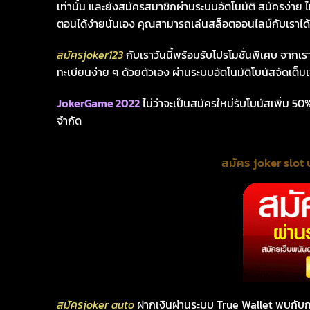
เท่านั้น และยังสมัครสมาชิกผ่านระบบอัตโนมัติ สมัครง่าย 
ตอนได้ง่ายนั่นเอง คุณสามารถเล่นสล็อตออนไลน์กับเราได้
สมัครjoker123
กับเราวันนี้พร้อมรับโปรโมชั่นพิเศษ จากเร
ทะเบียนง่าย ๆ ด้วยตัวเอง ผ่านระบบอัตโนมัติโบนัสจัดเต
JokerGame 2022
ไม่ว่าจะเป็นสมัครใหม่รับโบนัสเพิ่ม 50% ส
จำกัด
สมัคร joker slot 
สมัครjoker auto
ฝากเงินผ่านระบบ True Wallet พบกับ