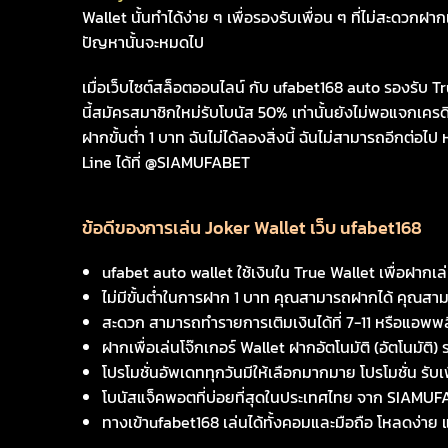
Wallet นั้นทำได้ง่าย ๆ เพื่อรองรับเพื่อน ๆ ที่ไม่สะดว
ปัญหานั้นจะหมดไป
เมื่อเว็บไซต์สล็อตออนไลน์ กับ ufabet168 auto รองรับ T
นี้สมัครสมาชิกใหม่รับโบนัส 50% เท่านั้นยังไม่พอแจกเคร
ฝากขั้นต่ำ 1 บาท ฉันไม่ได้ลองสิ่งนี้ ฉันไม่สามารถอีก
Line ได้ที่ @SIAMUFABET
ข้อดีของการเล่น Joker Wallet เว็บ
ufabet168
ufabet auto wallet ใช้เงินใน True Wallet เพื่อฝากเ
ไม่มีขั้นต่ำในการฝาก 1 บาท คุณสามารถฝากได้ คุณสา
สะดวก สามารถทำรายการเติมเงินได้ที่ 7-11 หรือแอพพลิเ
ฝากเพื่อเล่นโจ๊กเกอร์ Wallet ฝากอัตโนมัติ (อัตโนมัติ) 
โปรโมชั่นอัพเดททุกวันมีให้เลือกมากมาย โปรโมชั่น รับเ
โบนัสแจ็คพอตที่บ่อยที่สุดในประเทศไทย จาก SIAMUFA
ทางเข้าufabet168 เล่นได้ทั้งคอมและมือถือ โหลดง่าย 