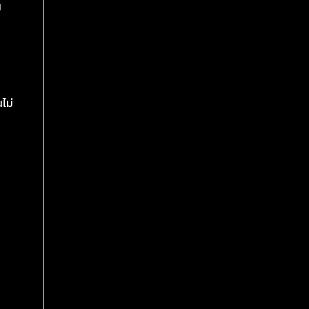
น
นไม่