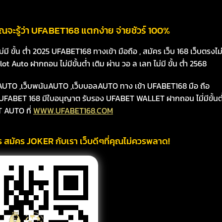
ุณจะรู้ว่า UFABET168 แตกง่าย จ่ายชัวร์ 100%
ี ขั้น ต่ํา
2025 UFABET168 ทางเข้า มือถือ , สมัคร เว็บ 168 เว็บตรงไม
t Auto ฝากถอน ไม่มีขั้นต่ำ เติม ผ่าน วอ ล เลท ไม่มี ขั้น ต่ํา 2568
โน AUTO ,เว็บพนันAUTO ,เว็บบอลAUTO ทาง เข้า UFABET168 มือ ถือ
UFABET 168 มีใบอนุญาต รับรอง UFABET WALLET ฝากถอน ไมี่มีขั้นต
 AUTO ที่
WWW.UFABET168.COM
 สมัคร JOKER กับเรา เว็บดีๆที่คุณไม่ควรพลาด!