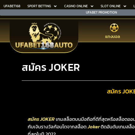
UFABET168
SPORT BETTING
CASINO ONLINE
SLOT ONLINE
UFABET PROMOTION
แทงบอล
สมัคร JOKER
สมัคร JOKER
สมัคร JOKER
เกมสล็อตบนมือถือที่ดีที่สุดหรือสล็อตออน
กับเงินรางวัลก้อนโตจากสล็อต
Joker
ติดอันดับเกมสล็อต
ที่สุดในปี 2022