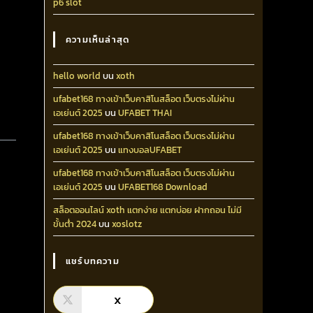
p6 slot
ความเห็นล่าสุด
hello world
บน
xoth
ufabet168 ทางเข้าเว็บคาสิโนสล็อต เว็บตรงไม่ผ่าน
เอเย่นต์ 2025
บน
UFABET THAI
ufabet168 ทางเข้าเว็บคาสิโนสล็อต เว็บตรงไม่ผ่าน
เอเย่นต์ 2025
บน
แทงบอลUFABET
ufabet168 ทางเข้าเว็บคาสิโนสล็อต เว็บตรงไม่ผ่าน
เอเย่นต์ 2025
บน
UFABET168 Download
สล็อตออนไลน์ xoth แตกง่าย แตกบ่อย ฝากถอน ไม่มี
ขั้นต่ํา 2024
บน
xoslotz
แชร์บทความ
X