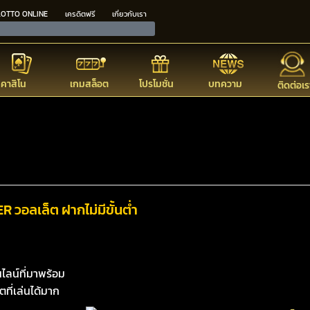
LOTTO ONLINE
เครดิตฟรี
เกี่ยวกับเรา
คาสิโน
เกมสล็อต
โปรโมชั่น
บทความ
ติดต่อเร
 วอลเล็ต ฝากไม่มีขั้นต่ำ
ไลน์ที่มาพร้อม
ที่เล่นได้มาก