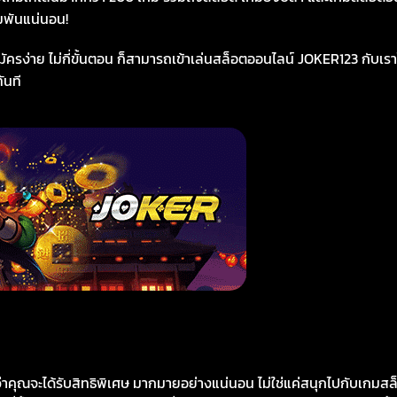
มพันแน่นอน!
ัครง่าย ไม่กี่ขั้นตอน ก็สามารถเข้าเล่นสล็อตออนไลน์ JOKER123 กับเรา
ันที
่าคุณจะได้รับสิทธิพิเศษ มากมายอย่างแน่นอน ไม่ใช่แค่สนุกไปกับเกมสล