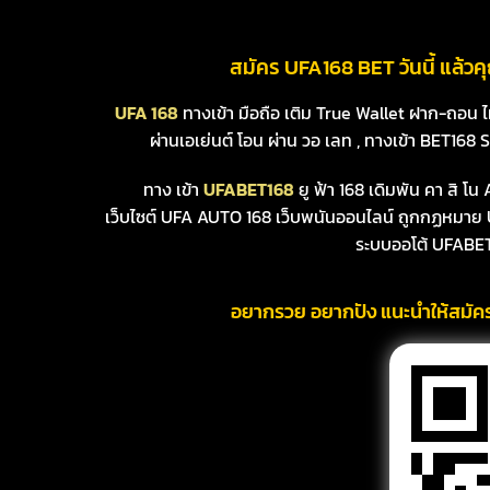
สมัคร UFA168 BET วันนี้ แล้วค
UFA 168
ทางเข้า มือถือ เติม True Wallet
ฝาก-ถอน ไม่ม
ผ่านเอเย่นต์ โอน ผ่าน วอ เลท ,
ทางเข้า
BET168 Slo
ทาง เข้า
UFABET168
ยู ฟ้า 168 เดิมพัน คา สิ 
เว็บไซต์ UFA AUTO 168 เว็บพนันออนไลน์ ถูกกฏหมาย 
ระบบออโต้ UFABET
อยากรวย อยากปัง แนะนำให้สมัคร