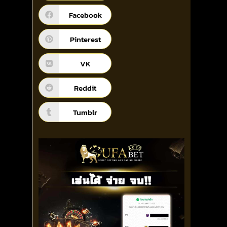
Facebook
Pinterest
VK
Reddit
Tumblr