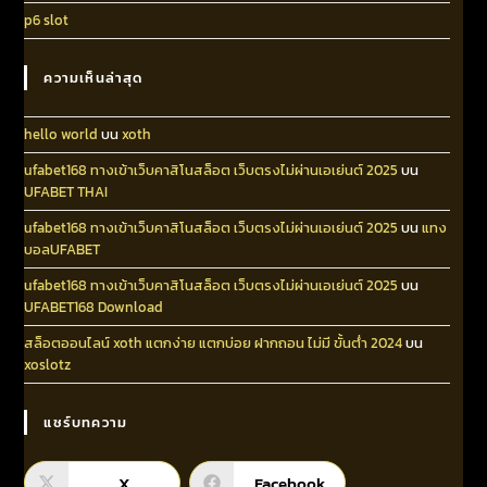
p6 slot
ความเห็นล่าสุด
hello world
บน
xoth
ufabet168 ทางเข้าเว็บคาสิโนสล็อต เว็บตรงไม่ผ่านเอเย่นต์ 2025
บน
UFABET THAI
ufabet168 ทางเข้าเว็บคาสิโนสล็อต เว็บตรงไม่ผ่านเอเย่นต์ 2025
บน
แทง
บอลUFABET
ufabet168 ทางเข้าเว็บคาสิโนสล็อต เว็บตรงไม่ผ่านเอเย่นต์ 2025
บน
UFABET168 Download
สล็อตออนไลน์ xoth แตกง่าย แตกบ่อย ฝากถอน ไม่มี ขั้นต่ํา 2024
บน
xoslotz
แชร์บทความ
X
Facebook