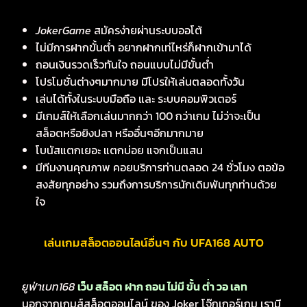
JokerGame
สมัครง่ายผ่านระบบออโต้
ไม่มีการฝากขั้นต่ำ อยากฝากเท่ไหร่ก็ฝากเข้ามาได้
ถอนเงินรวดเร็วทันใจ ถอนแบบไม่มีขั้นต่ำ
โปรโมชั่นต่างๆมากมาย มีโปรให้เล่นตลอดทั้งวัน
เล่นได้ทั้งในระบบมือถือ และ ระบบคอมพิวเตอร์
มีเกมส์ให้เลือกเล่นมากกว่า 100 กว่าเกม ไม่ว่าจะเป็น
สล็อตหรือยิงปลา หรืออื่นๆอีกมากมาย
โบนัสแตกเยอะ แตกบ่อย แจกเป็นแสน
มีทีมงานคุณภาพ คอยบริการท่านตลอด 24 ชั่วโมง ตอข้อ
สงสัยทุกอย่าง รวมถึงการบริการนักเดิมพันทุกท่านด้วย
ใจ
เล่นเกมสล็อตออนไลน์อื่นๆ กับ
UFA168 AUTO
ยูฟ่าเบท168
เว็บ สล็อต ฝาก ถอน ไม่มี ขั้น ต่ํา วอ เลท
นอกจากเกมส์สล็อตออนไลน์ ของ Joker โจ๊กเกอร์เกม เรามี