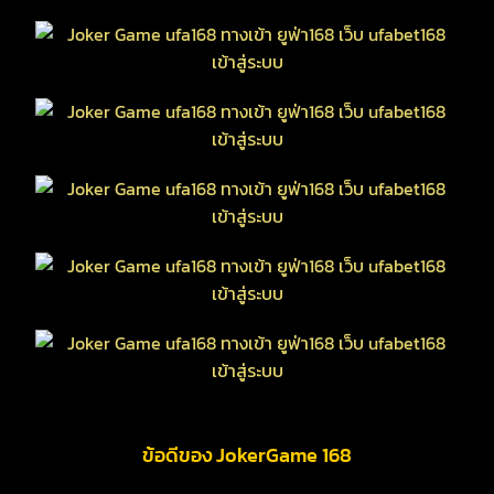
ข้อดีของ JokerGame 168