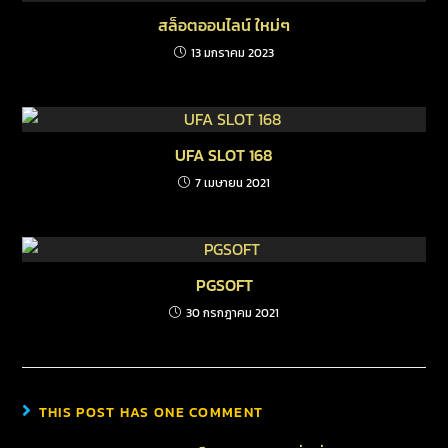
สล็อตออนไลน์ ใหม่ๆ
13 มกราคม 2023
UFA SLOT 168
7 เมษายน 2021
PGSOFT
30 กรกฎาคม 2021
THIS POST HAS ONE COMMENT