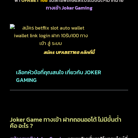
ฟ่า
UFABET
168
รับสิทธิพิเศษและโปรโมชั่นดีๆมากมาย
ทางเข้า Joker Gaming
สมัคร UFABET168 คลิกที่นี้
เลือกหัวข้อที่คุณสนใจ เกี่ยวกับ JOKER
GAMING
Joker Game ทางเข้า ฝากถอนออโต้ ไม่มีขั้นต่ำ
คือ อะไร ?