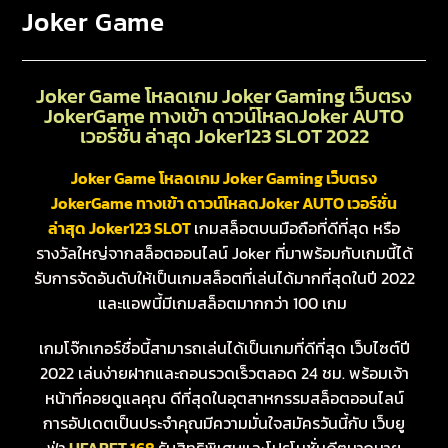
Joker Game
Joker Game โหลดเกม Joker Gaming เว็บตรง
JokerGame ทางเข้า ดาวน์โหลดJoker AUTO
เวอร์ชั่น ล่าสุด Joker123 SLOT 2022
Joker Game โหลดเกม Joker Gaming เว็บตรง
JokerGame ทางเข้า ดาวน์โหลดJoker AUTO เวอร์ชั่น
ล่าสุด Joker123 SLOT
เกมสล็อตบนมือถือที่ดีที่สุด หรือ
รางวัลใหญ่จากสล็อตออนไลน์ Joker ที่มาพร้อมกับเกมนี้ได้
รับการจัดอันดับให้เป็นเกมสล็อตที่เล่นได้มากที่สุดในปี 2022
และแอพนี้มีเกมสล็อตมากกว่า 100 เกม
เกมโจ๊กเกอร์ชื่อนี้สามารถเล่นได้เป็นเกมที่ดีที่สุด เว็บไซต์ปี
2022 เล่นง่ายฝากและถอนรวดเร็วตลอด 24 ชม. พร้อมเจ้า
หน้าที่คอยดูแลคุณ ดีที่สุดในอุตสาหกรรมสล็อตออนไลน์
การอัปเดตเป็นประจำคุณมีความมั่นใจสมัครวันนี้กับ เว็บยู