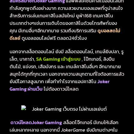
สมัครสมาชิกJoker Gaming
แอพพลิเคชั่นคาสิโนออนไลน์ที่
กำลังถูกพูดถึงอย่างมาก ความสวยงามของแอพที่ดูน่าสนใจ
สำหรับการเล่นเกมคาสิโนสมัยใหม่ ยูฟ่า168 เกมคาสิโน
ประเภทต่างๆเช่นการเติบโตของคาสิโนด้วยโทรศัพท์ของ
คุณ มีเกมอื่นๆอีกมากมาย รวมถึงบริการเสริม
ดูบอลสดไม่
ดีเลย์
ดูบอลออนไลน์ฟรี ตลอด24ชั่วโมง
นอกจากสล็อตออนไลน์ ยังมี สล็อตออนไลน์, เกมส์ยิงปลา, รู
เล็ต, บาคาร่า,
SA Gaming เข้าสู่ระบบ
, โป๊กเกอร์, ลิงปีน
ต้นไม้, แข่งรถ, เสือมังกร และ เกมส์คาสิโนอื่นๆ อีกมากมาย
สนุกได้ทุกที่ทุกเวลา นอกจากความสนุกตามที่ใจต้องการแล้ว
ยังมีโอกาสสูงมาก เพื่อทำกำไรจากแอปคาสิโน
Joker
Gaming ผ่านเว็บ
ไม่ต้องดาวน์โหลด
ดาวน์โหลดJoker Gaming
สล็อตโจ๊กเกอร์ มีเกมให้เลือก
เล่นหลากหลาย นอกจากนี้
JokerGame
ยังมีเกมต่างๆใน