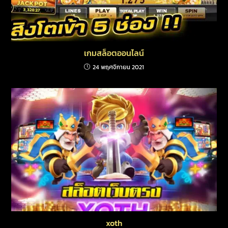
เกมสล็อตออนไลน์
24 พฤศจิกายน 2021
xoth