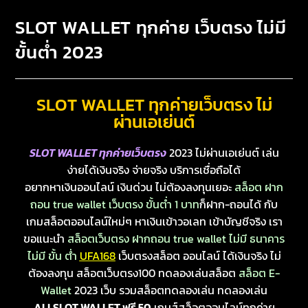
SLOT WALLET ทุกค่าย เว็บตรง ไม่มี
ขั้นต่ํา 2023
SLOT WALLET ทุกค่ายเว็บตรง ไม่
ผ่านเอเย่นต์
SLOT WALLET ทุกค่ายเว็บตรง
2023 ไม่ผ่านเอเย่นต์ เล่น
ง่ายได้เงินจริง จ่ายจริง บริการเชื่อถือได้
อยากหาเงินออนไลน์ เงินด่วน ไม่ต้องลงทุนเยอะ
สล็อต ฝาก
ถอน true wallet เว็บตรง ขั้นต่ำ 1 บาท
ก็ฝาก-ถอนได้ กับ
เกมสล็อตออนไลน์ใหม่ๆ หาเงินเข้าวอเลท เข้าบัญชีจริง เรา
ขอแนะนำ
สล็อตเว็บตรง ฝากถอน true wallet ไม่มี ธนาคาร
ไม่มี ขั้น ต่ํา
UFA168
เว็บตรงสล็อต ออนไลน์ ได้เงินจริง ไม่
ต้องลงทุน สล็อตเว็บตรง100 ทดลองเล่นสล็อต
สล็อต E-
Wallet
2023 เว็บ รวมสล็อตทดลองเล่น ทดลองเล่น
ALLSLOT WALLET ฟรี 50
เกมส์สล็อตออนไลน์ทุกค่าย