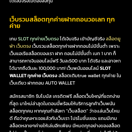
ได้เงินจริงไม่ต้องลงทุน
เว็บรวมสล็อตทุกค่ายฝากถอนวอเลท ทุก
ค่าย
เกม
SLOT ทุกค่ายเว็บตรง
ได้เงินจริง เข้าบัญชีจริง
สล็อตยู
ฟ่า เว็บตรง
เว็บรวมสล็อตทุกค่ายฝากถอนไม่มีขั้นต่ํา เพราะ
เว็บแอเรียสล็อตของเรา ฝาก ถอนไม่มีขั้นต่ำ เบท 1 บาท ก็
สามารถหาเงินออนไลน์ฟรี วันละ500 บาท ได้จริง และอาจหา
ได้มากถึงวันละ 100,000 บาท! เว็บพนันออนไลน์
SLOT
WALLET ทุกค่าย เว็บตรง
สล็อตเติมtrue wallet ทุกค่าย ใน
เว็บเดียว ฝากถอน AUTO WALLET
สมัครสมาชิก รับโบนัส เครดิตฟรี สล็อตเว็บใหญ่ที่แตกง่าย
ที่สุด มาใหม่ล่าสุดในตอนนี้พร้อมให้บริการลูกค้าเว็บพนัน
สล็อตทุกคน หากคุณกำลังหา “เว็บสล็อต” ว่าจะเล่นเว็บไหน
ดี ถือว่าคุณหาเจอแล้วกับเว็บเรา โปรโมชั่นเยอะ แถมมีเกม
สล็อตหลายๆค่ายให้เล่นอีกเพียบ มีหมดทุกอย่างของสล็อต