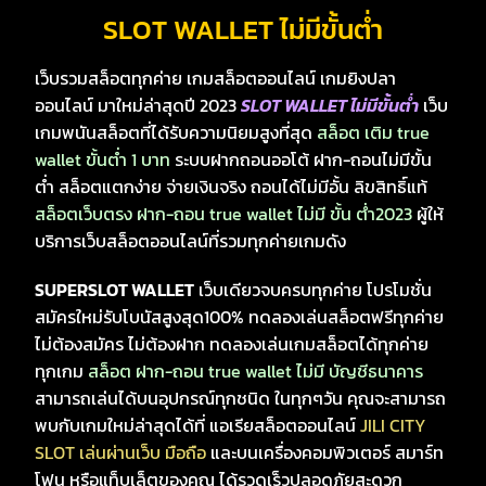
SLOT WALLET ไม่มีขั้นต่ํา
เว็บรวมสล็อตทุกค่าย เกมสล็อตออนไลน์ เกมยิงปลา
ออนไลน์ มาใหม่ล่าสุดปี 2023
SLOT WALLET ไม่มีขั้นต่ํา
เว็บ
เกมพนันสล็อตที่ได้รับความนิยมสูงที่สุด
สล็อต เติม true
wallet ขั้นต่ำ 1 บาท
ระบบฝากถอนออโต้ ฝาก-ถอนไม่มีขั้น
ต่ำ สล็อตแตกง่าย จ่ายเงินจริง ถอนได้ไม่มีอั้น ลิขสิทธิ์แท้
สล็อตเว็บตรง ฝาก-ถอน true wallet ไม่มี ขั้น ต่ํา2023
ผู้ให้
บริการเว็บสล็อตออนไลน์ที่รวมทุกค่ายเกมดัง
SUPERSLOT WALLET
เว็บเดียวจบครบทุกค่าย โปรโมชั่น
สมัครใหม่รับโบนัสสูงสุด100% ทดลองเล่นสล็อตฟรีทุกค่าย
ไม่ต้องสมัคร ไม่ต้องฝาก ทดลองเล่นเกมสล็อตได้ทุกค่าย
ทุกเกม
สล็อต ฝาก-ถอน true wallet ไม่มี บัญชีธนาคาร
สามารถเล่นได้บนอุปกรณ์ทุกชนิด ในทุกๆวัน คุณจะสามารถ
พบกับเกมใหม่ล่าสุดได้ที่ แอเรียสล็อตออนไลน์
JILI CITY
SLOT เล่นผ่านเว็บ มือถือ
และบนเครื่องคอมพิวเตอร์ สมาร์ท
โฟน หรือแท็บเล็ตของคุณ ได้รวดเร็วปลอดภัยสะดวก