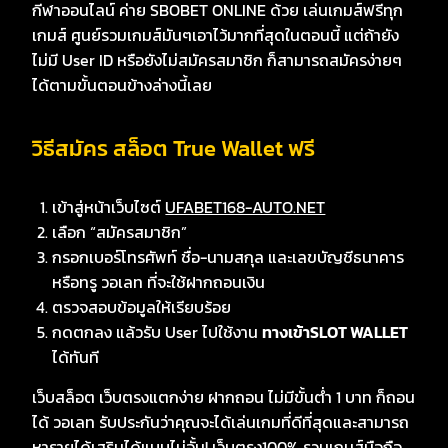
กีฬาออนไลน์ ค่าย SBOBET ONLINE ด้วย เล่นเกมส์ฟรีทุก
เกมส์ ศูนย์รวมเกมส์มันๆเอาไว้มากที่สุดในตอนนี้
แต่ถ้ายัง
ไม่มี User ID หรือยังไม่สมัครสมาชิก ก็สามารถสมัครง่ายๆ
ได้ตามขั้นตอนข้างล่างนี้เลย
วิธีสมัคร สล็อต True Wallet ฟรี
เข้าสู่หน้าเว็บไซต์
UFABET168-AUTO.NET
เลือก “สมัครสมาชิก”
กรอกเบอร์โทรศัพท์ ชื่อ-นามสกุล และเลขบัญชีธนาคาร
หรือทรู วอเลท ที่จะใช้ฝากถอนเงิน
ตรวจสอบข้อมูลให้เรียบร้อย
กดตกลง แล้วรับ User ไปใช้งาน
ทางเข้าSLOT WALLET
ได้ทันที
เว็บสล็อต เว็บตรงแตกง่าย ฝากถอน ไม่มีขั้นต่ํา 1 บาท ก็ถอน
ได้ วอเลท รับประกันว่าคุณจะได้เล่นเกมที่ดีที่สุดและสามารถ
หารายได้เสริมได้แบบไม่อั้น! เว็บตรง100% รวมเกมส์มือถือ