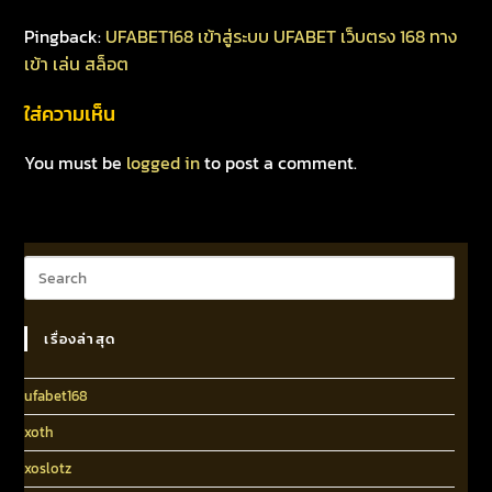
Pingback:
UFABET168 เข้าสู่ระบบ UFABET เว็บตรง 168 ทาง
เข้า เล่น สล็อต
ใส่ความเห็น
You must be
logged in
to post a comment.
เรื่องล่าสุด
ufabet168
xoth
xoslotz